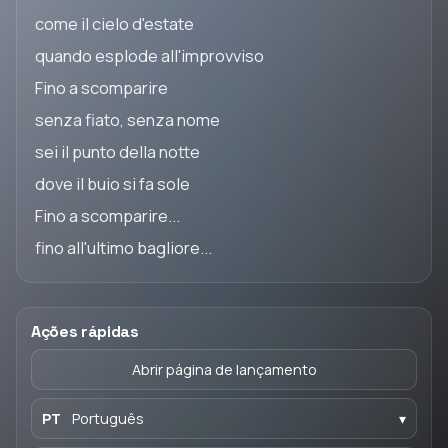
come il cielo d'estate
quando esplode all'improvviso
Fino a scomparire
senza fiato, senza nome
sei il punto della notte
dove il buio si fa sole
Fino a scomparire...
fino all'ultimo bagliore...
Ações rápidas
Abrir página de lançamento
PT
Português
▾