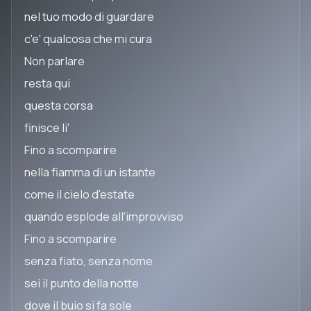
nel tuo modo di guardare
c'e' qualcosa che mi cura
Non parlare
resta qui
questa corsa
finisce li'
Fino a scomparire
nella fiamma di un istante
come il cielo d'estate
quando esplode all'improvviso
Fino a scomparire
senza fiato, senza nome
sei il punto della notte
dove il buio si fa sole