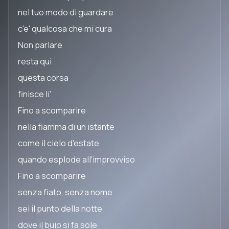
nel tuo modo di guardare
c'e' qualcosa che mi cura
Non parlare
resta qui
questa corsa
finisce li'
Fino a scomparire
nella fiamma di un istante
come il cielo d'estate
quando esplode all'improvviso
Fino a scomparire
senza fiato, senza nome
sei il punto della notte
dove il buio si fa sole