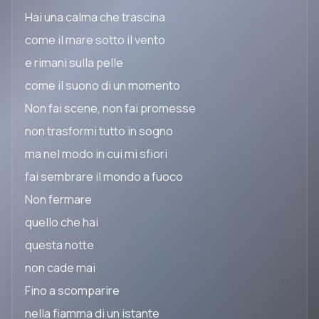
Hai una calma che trascina
come il mare sotto il vento
e rimani sulla pelle
come il suono di un momento
Non fai scene, non fai promesse
non trasformi tutto in sogno
ma nel modo in cui mi sfiori
fai sembrare il mondo a fuoco
Non fermare
quello che hai
questa notte
non cade mai
Fino a scomparire
nella fiamma di un istante