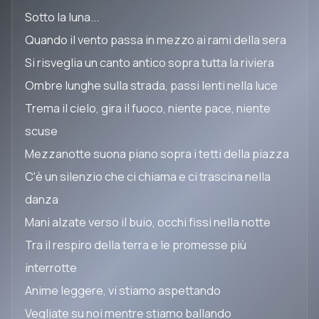
Sotto la luna...
Quando il vento passa in mezzo ai rami della sera
Si risveglia un canto antico sopra tutta la riviera
Ombre lunghe sulla strada, passi lenti nella luce
Trema il cielo, gira il fuoco, niente pace, niente
scuse
Mezzanotte suona piano sopra i tetti della piazza
C'è un silenzio che ci chiama e ci trascina nella
danza
Mani alzate verso il buio, occhi fissi nella notte
Tra il respiro della terra e le promesse più
interrotte
Anime leggere, vi stiamo aspettando
Vegliate su noi mentre stiamo ballando