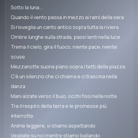
Sotto la luna...
Quando il vento passa in mezzo ai rami della sera
Si risveglia un canto antico sopra tutta la riviera
Ombre lunghe sulla strada, passi lenti nella luce
Trema il cielo, gira il fuoco, niente pace, niente
scuse
Mezzanotte suona piano sopra i tetti della piazza
C'è un silenzio che ci chiama e ci trascina nella
danza
Mani alzate verso il buio, occhi fissi nella notte
Tra il respiro della terra e le promesse più
interrotte
Anime leggere, vi stiamo aspettando
Vegliate su noi mentre stiamo ballando