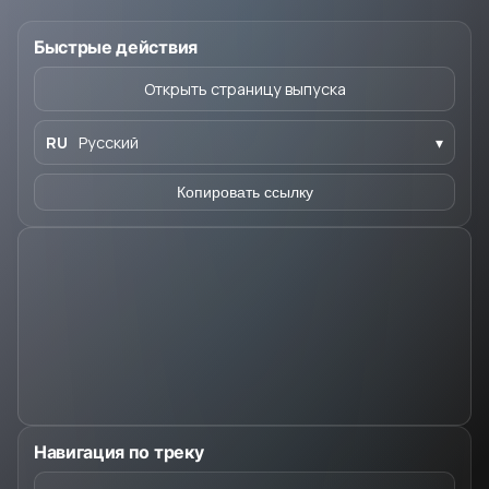
Быстрые действия
Открыть страницу выпуска
RU
Русский
▾
Копировать ссылку
Навигация по треку