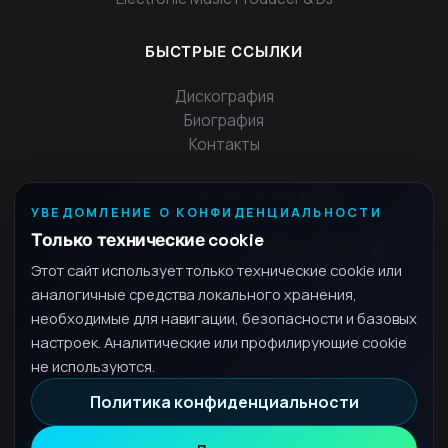
БЫСТРЫЕ ССЫЛКИ
Дискография
Биография
Контакты
ПОДПИСЫВАЙТЕСЬ НА МЕНЯ
УВЕДОМЛЕНИЕ О КОНФИДЕНЦИАЛЬНОСТИ
Только технические cookie
Этот сайт использует только технические cookie или
аналогичные средства локального хранения,
необходимые для навигации, безопасности и базовых
настроек. Аналитические или профилирующие cookie
не используются.
Политика конфиденциальности
© 2026 Fra - Все права защищены.