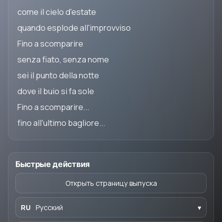
come il cielo d'estate
quando esplode all'improvviso
Fino a scomparire
senza fiato, senza nome
sei il punto della notte
dove il buio si fa sole
Fino a scomparire...
fino all'ultimo bagliore...
Быстрые действия
Открыть страницу выпуска
RU
Русский
▾