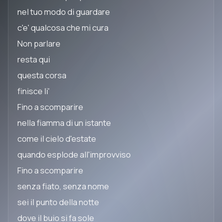
nel tuo modo di guardare
c'e' qualcosa che mi cura
Non parlare
resta qui
questa corsa
finisce li'
Fino a scomparire
nella fiamma di un istante
come il cielo d'estate
quando esplode all'improvviso
Fino a scomparire
senza fiato, senza nome
sei il punto della notte
dove il buio si fa sole