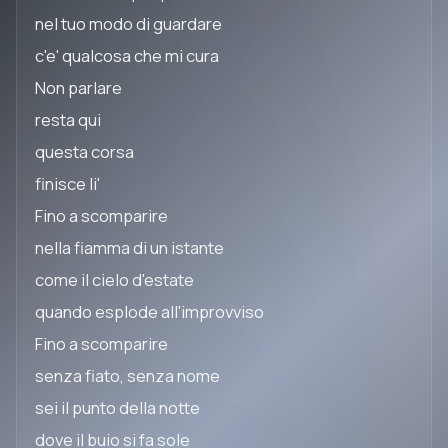
nel tuo modo di guardare
c'e' qualcosa che mi cura
Non parlare
resta qui
questa corsa
finisce li'
Fino a scomparire
nella fiamma di un istante
come il cielo d'estate
quando esplode all'improvviso
Fino a scomparire
senza fiato, senza nome
sei il punto della notte
dove il buio si fa sole