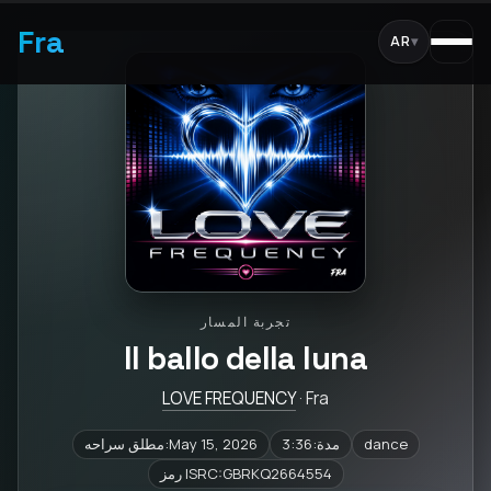
Fra
AR
▾
تجربة المسار
Il ballo della luna
LOVE FREQUENCY
· Fra
dance
مدة:3:36
مطلق سراحه:May 15, 2026
رمز ISRC:GBRKQ2664554