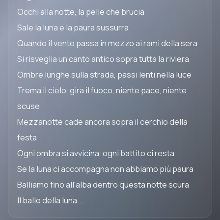
Occhi alla notte, la pelle che brucia
Sale la luna e la paura sussurra
Quando il vento passa in mezzo ai rami della sera
Si risveglia un canto antico sopra tutta la riviera
Ombre lunghe sulla strada, passi lenti nella luce
Trema il cielo, gira il fuoco, niente pace, niente
scuse
Mezzanotte cade ancora sopra il cerchio della
festa
Ogni ombra si avvicina, ogni battito ci resta
Se la luna ci accompagna non abbiamo più paura
Balliamo fino all'alba dentro questa notte scura
Il ballo della luna...