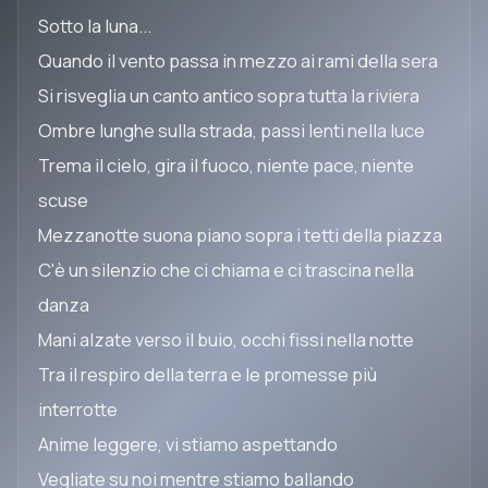
Sotto la luna...
Quando il vento passa in mezzo ai rami della sera
Si risveglia un canto antico sopra tutta la riviera
Ombre lunghe sulla strada, passi lenti nella luce
Trema il cielo, gira il fuoco, niente pace, niente
scuse
Mezzanotte suona piano sopra i tetti della piazza
C'è un silenzio che ci chiama e ci trascina nella
danza
Mani alzate verso il buio, occhi fissi nella notte
Tra il respiro della terra e le promesse più
interrotte
Anime leggere, vi stiamo aspettando
Vegliate su noi mentre stiamo ballando