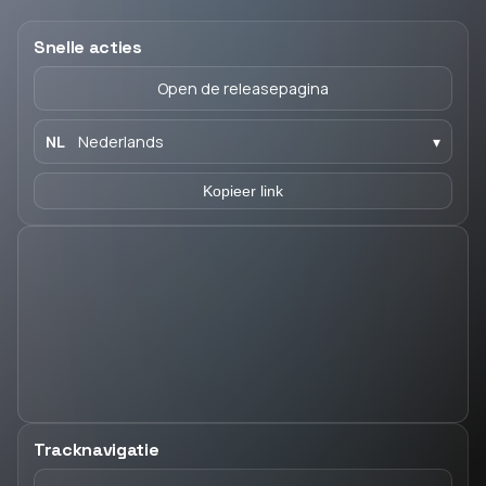
Snelle acties
Open de releasepagina
NL
Nederlands
▾
Kopieer link
Tracknavigatie