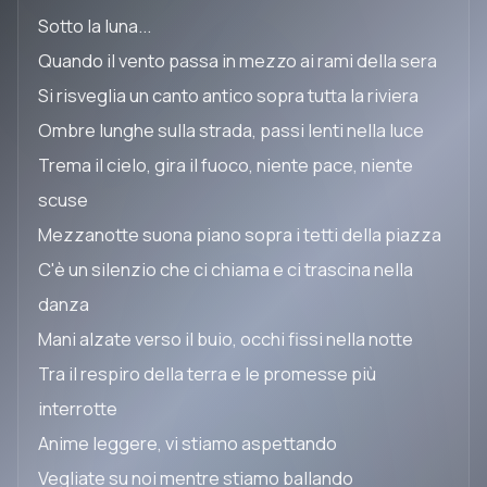
Sotto la luna...
Quando il vento passa in mezzo ai rami della sera
Si risveglia un canto antico sopra tutta la riviera
Ombre lunghe sulla strada, passi lenti nella luce
Trema il cielo, gira il fuoco, niente pace, niente
scuse
Mezzanotte suona piano sopra i tetti della piazza
C'è un silenzio che ci chiama e ci trascina nella
danza
Mani alzate verso il buio, occhi fissi nella notte
Tra il respiro della terra e le promesse più
interrotte
Anime leggere, vi stiamo aspettando
Vegliate su noi mentre stiamo ballando