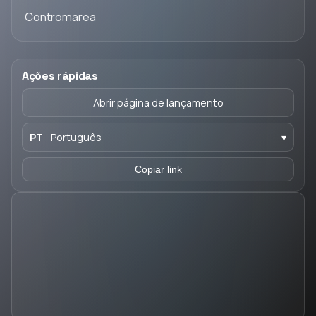
Contromarea
Ações rápidas
Abrir página de lançamento
PT
Português
▾
Copiar link