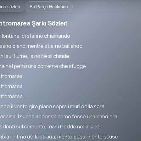
rkı sözleri
Bu Parça Hakkında
ntromarea Şarkı Sözleri
i lontane, ci stanno chiamando
sano piano mentre stiamo ballando
i sul fiume, la notte si chiude
re nel petto una corrente che sfugge
tromarea
tromarea
tromarea...
do il vento gira piano sopra i muri della sera
trascina il suono addosso come fosse una bandiera
si lenti sul cemento, mani fredde nella luce
bia il ritmo della strada, niente posa, niente scuse