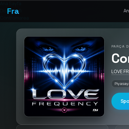
Ana Sayfa
Fra
Diskografi
An
Contromarea
PARÇA D
Co
LOVE F
Piyasay
Spo