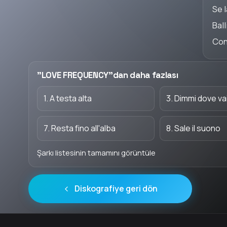
Se 
Ball
Con
"LOVE FREQUENCY"dan daha fazlası
1. A testa alta
3. Dimmi dove va
7. Resta fino all'alba
8. Sale il suono
Şarkı listesinin tamamını görüntüle
Diskografiye geri dön