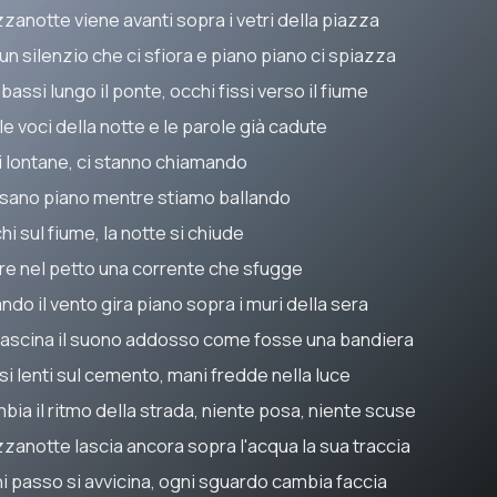
zanotte viene avanti sopra i vetri della piazza
un silenzio che ci sfiora e piano piano ci spiazza
 bassi lungo il ponte, occhi fissi verso il fiume
le voci della notte e le parole già cadute
i lontane, ci stanno chiamando
sano piano mentre stiamo ballando
i sul fiume, la notte si chiude
re nel petto una corrente che sfugge
do il vento gira piano sopra i muri della sera
trascina il suono addosso come fosse una bandiera
si lenti sul cemento, mani fredde nella luce
bia il ritmo della strada, niente posa, niente scuse
zanotte lascia ancora sopra l'acqua la sua traccia
i passo si avvicina, ogni sguardo cambia faccia