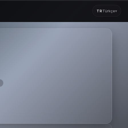
TR
Türkçe
▾
9