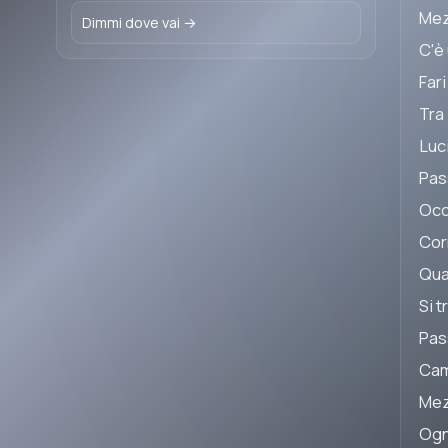
Mez
Dimmi dove vai →
C'è 
Fari
Tra 
Luc
Pas
Occh
Cor
Quan
Si 
Pas
Cam
Mez
Ogn