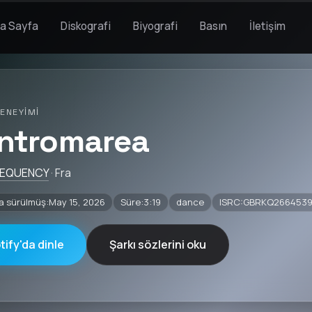
a Sayfa
Diskografi
Biyografi
Basın
İletişim
ENEYIMI
ntromarea
REQUENCY
· Fra
a sürülmüş:May 15, 2026
Süre:3:19
dance
ISRC:GBRKQ266453
tify'da dinle
Şarkı sözlerini oku