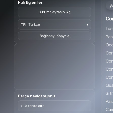
Hızlı Eylemler
Şa
Sürüm Sayfasını Aç
Co
TR
Türkçe
▾
Luc
Bağlantıyı Kopyala
Pas
Occh
Cor
Con
Con
Con
Quan
Si 
Parça navigasyonu
Pas
← A testa alta
Cam