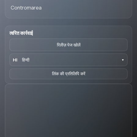
Contromarea
त्वरित कार्रवाई
रिलीज़ पेज खोलें
HI
हिन्दी
▾
लिंक की प्रतिलिपि करें