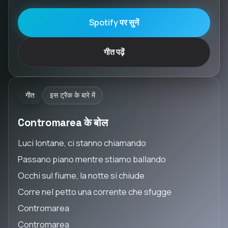
Spotify पर सुनें
गीत पढ़ें
गीत
इस ट्रैक के बारे में
Contromarea के बोल
Luci lontane, ci stanno chiamando
Passano piano mentre stiamo ballando
Occhi sul fiume, la notte si chiude
Corre nel petto una corrente che sfugge
Contromarea
Contromarea