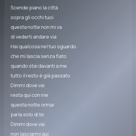
Scende piano la città
sopra gli occhi tuoi
questa notte non mi va
di vederti andare via
Hai qualcosa nel tuo sguardo
che mi lascia senza fiato
quando stai davanti a me
tutto il resto è già passato
Dimmi dove vai
resta qui con me
questa notte ormai
parla solo di te
Dimmi dove vai
non lasciarmi qui