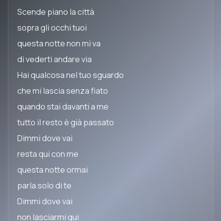
Scende piano la città
sopra gli occhi tuoi
questa notte non mi va
di vederti andare via
Hai qualcosa nel tuo sguardo
che mi lascia senza fiato
quando stai davanti a me
tutto il resto è già passato
Dimmi dove vai
resta qui con me
questa notte ormai
parla solo di te
Dimmi dove vai
non lasciarmi qui