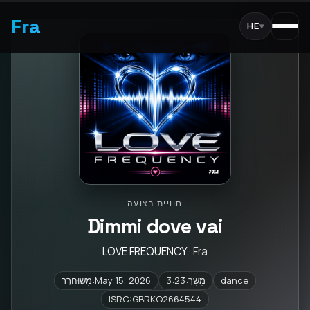
Fra
HE
▾
חוויית רצועה
Dimmi dove vai
LOVE FREQUENCY
· Fra
dance
מֶשֶׁך:3:23
מְשׁוּחרָר:May 15, 2026
ISRC:GBRKQ2664544