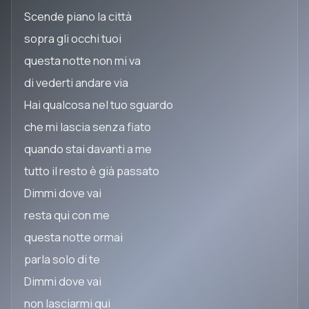
Scende piano la città
sopra gli occhi tuoi
questa notte non mi va
di vederti andare via
Hai qualcosa nel tuo sguardo
che mi lascia senza fiato
quando stai davanti a me
tutto il resto è già passato
Dimmi dove vai
resta qui con me
questa notte ormai
parla solo di te
Dimmi dove vai
non lasciarmi qui