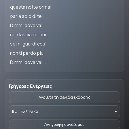
questa notte ormai
parla solo di te
Dimmi dove vai
non lasciarmi qui
se mi guardi così
non ti perdo più
Dimmi dove vai...
Γρήγορες Ενέργειες
Ανοίξτε τη σελίδα έκδοσης
EL
Ελληνικά
▾
Αντιγραφή συνδέσμου