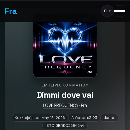
Fra
EL
▾
ΕΜΠΕΙΡΊΑ ΚΟΜΜΑΤΙΟΎ
Dimmi dove vai
LOVE FREQUENCY
· Fra
Κυκλοφόρησε:May 15, 2026
Διάρκεια:3:23
dance
ISRC:GBRKQ2664544