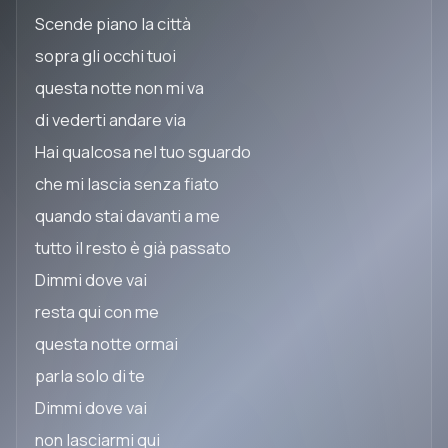
Scende piano la città
sopra gli occhi tuoi
questa notte non mi va
di vederti andare via
Hai qualcosa nel tuo sguardo
che mi lascia senza fiato
quando stai davanti a me
tutto il resto è già passato
Dimmi dove vai
resta qui con me
questa notte ormai
parla solo di te
Dimmi dove vai
non lasciarmi qui