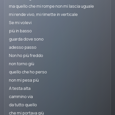
ma quello che mi rompe non mi lascia uguale
mi rende vivo, mi rimette in verticale
Se mi volevi
più in basso
guarda dove sono
adesso passo
Non ho più freddo
non torno giù
quello che ho perso
non mi pesa più
A testa alta
cammino via
da tutto quello
che mi portava giù