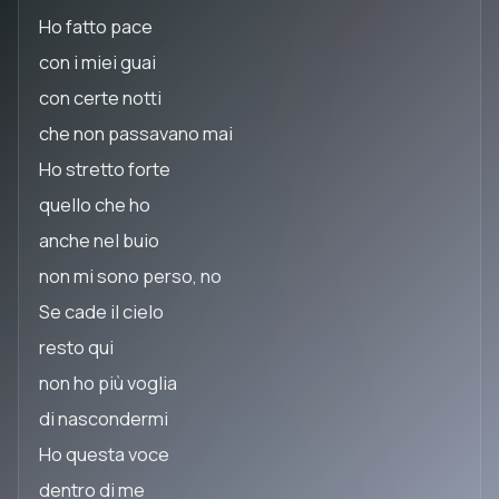
Ho fatto pace
con i miei guai
con certe notti
che non passavano mai
Ho stretto forte
quello che ho
anche nel buio
non mi sono perso, no
Se cade il cielo
resto qui
non ho più voglia
di nascondermi
Ho questa voce
dentro di me