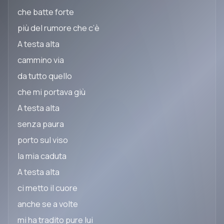
che batte forte
più del rumore che c’è
A testa alta
cammino via
da tutto quello
che mi portava giù
A testa alta
senza paura
porto sul viso
la mia caduta
A testa alta
ci metto il cuore
anche se a volte
mi ha tradito pure lui