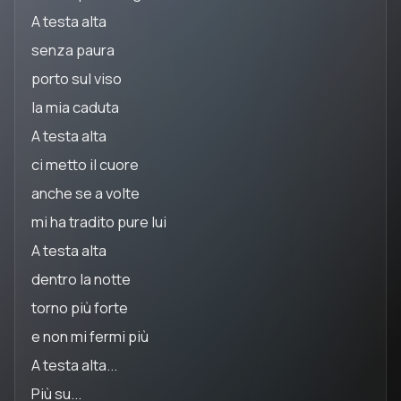
A testa alta
senza paura
porto sul viso
la mia caduta
A testa alta
ci metto il cuore
anche se a volte
mi ha tradito pure lui
A testa alta
dentro la notte
torno più forte
e non mi fermi più
A testa alta...
Più su...