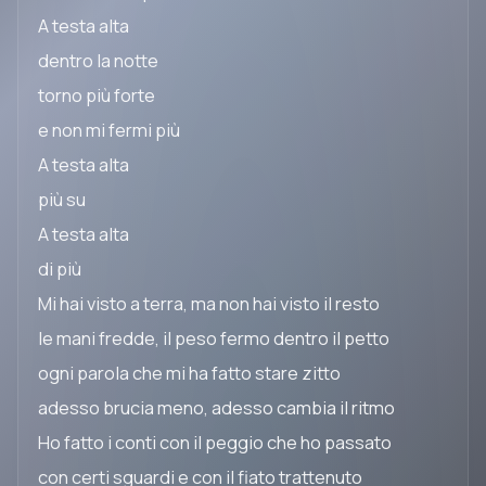
A testa alta
dentro la notte
torno più forte
e non mi fermi più
A testa alta
più su
A testa alta
di più
Mi hai visto a terra, ma non hai visto il resto
le mani fredde, il peso fermo dentro il petto
ogni parola che mi ha fatto stare zitto
adesso brucia meno, adesso cambia il ritmo
Ho fatto i conti con il peggio che ho passato
con certi sguardi e con il fiato trattenuto