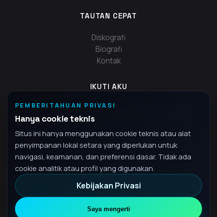
TAUTAN CEPAT
Diskografi
Biografi
Kontak
IKUTI AKU
PEMBERITAHUAN PRIVASI
Hanya cookie teknis
Situs ini hanya menggunakan cookie teknis atau alat
penyimpanan lokal setara yang diperlukan untuk
navigasi, keamanan, dan preferensi dasar. Tidak ada
cookie analitik atau profil yang digunakan.
Kebijakan Privasi
© 2026 Fra - Hak cipta dilindungi undang-undang
Kebijakan Privasi
Saya mengerti
•
ID
Bahasa Indonesia
▾