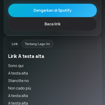
Dengarkan di Spotify
Baca lirik
Lirik
Tentang Lagu Ini
Lirik A testa alta
Sono qui
A testa alta
Stanotte no
Non cado più
A testa alta
A testa alta