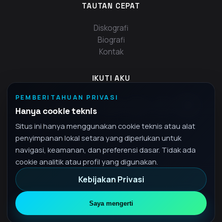
TAUTAN CEPAT
Diskografi
Biografi
Kontak
IKUTI AKU
PEMBERITAHUAN PRIVASI
Hanya cookie teknis
Situs ini hanya menggunakan cookie teknis atau alat
penyimpanan lokal setara yang diperlukan untuk
navigasi, keamanan, dan preferensi dasar. Tidak ada
cookie analitik atau profil yang digunakan.
Kebijakan Privasi
© 2026 Fra - Hak cipta dilindungi undang-undang
Kebijakan Privasi
Saya mengerti
•
ID
Bahasa Indonesia
▾