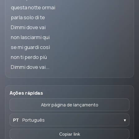
questa notte ormai
parla solo di te
Dimmi dove vai
non lasciarmi qui
se mi guardi così
non ti perdo più
Dimmi dove vai...
Ações rápidas
Abrir página de lançamento
PT
Português
▾
Copiar link