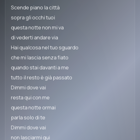
Scende piano la città
sopra gli occhi tuoi
questa notte non mi va
di vederti andare via
Hai qualcosa nel tuo sguardo
che mi lascia senza fiato
quando stai davanti a me
tutto il resto è già passato
Dimmi dove vai
resta qui con me
questa notte ormai
parla solo di te
Dimmi dove vai
non lasciarmi qui