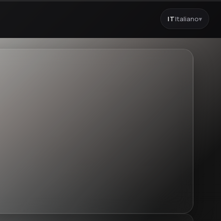
IT
Italiano
▾