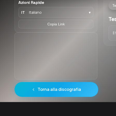
Azioni Rapide
Te
IT
Italiano
▾
Tes
Copia Link
I
Torna alla discografia