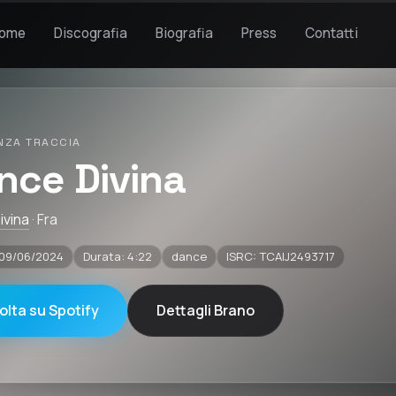
ome
Discografia
Biografia
Press
Contatti
NZA TRACCIA
nce Divina
ivina
· Fra
 09/06/2024
Durata: 4:22
dance
ISRC: TCAIJ2493717
olta su Spotify
Dettagli Brano