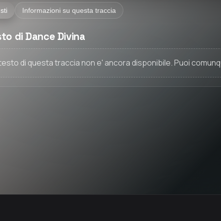
sti
Informazioni su questa traccia
to di Dance Divina
l testo di questa traccia non e' ancora disponibile. Puoi comunq