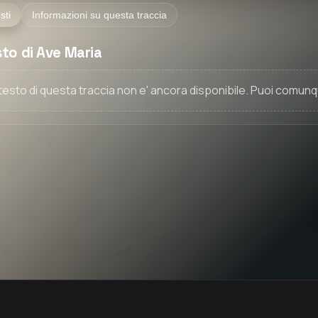
sti
Informazioni su questa traccia
to di Ave Maria
l testo di questa traccia non e' ancora disponibile. Puoi comunq