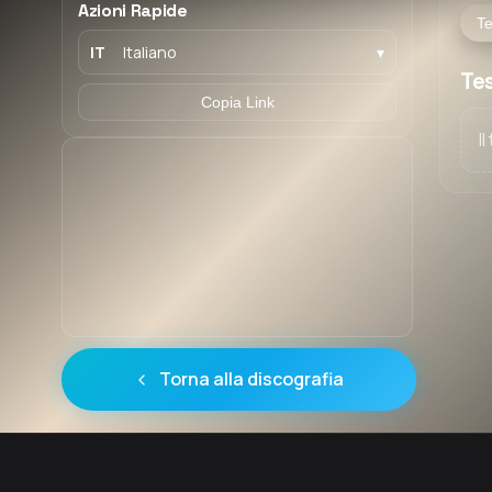
Azioni Rapide
Te
IT
Italiano
▾
Tes
Copia Link
I
Torna alla discografia