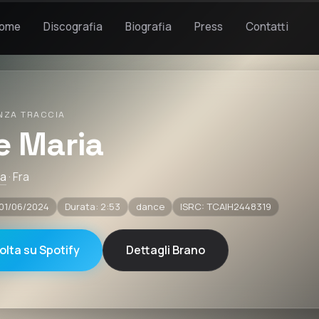
ome
Discografia
Biografia
Press
Contatti
NZA TRACCIA
e Maria
ia
· Fra
 01/06/2024
Durata: 2:53
dance
ISRC: TCAIH2448319
olta su Spotify
Dettagli Brano