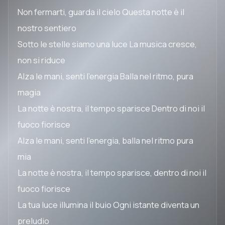
Non fermarti, guarda il cielo Questa notte è il
nostro sentiero
Sotto le stelle siamo una luce La musica cresce,
non si riduce
Alza le mani, senti l'energia Balla nel ritmo, pura
magia
La notte è nostra, il tempo sparisce Dentro di noi il
fuoco fiorisce
Alza le mani, senti l'energia, balla nel ritmo pura
mia
La notte è nostra, il tempo sparisce, dentro di noi il
fuoco fiorisce
La tua luce illumina il buio Ogni istante diventa un
preludio