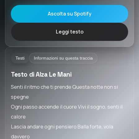
Ascolta su Spotify
Leggi testo
Testi
Informazioni su questa traccia
Testo di Alza Le Mani
Senti il ritmo che ti prende Questa notte non si
spegne
Ogni passo accende il cuore Vivi il sogno, senti il
calore
Lascia andare ogni pensiero Balla forte, vola
davvero