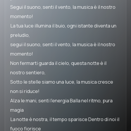
Segui il suono, senti il vento, la musica è il nostro
momento!
La tua luce illumina il buio, ogni istante diventa un
preludio,
segui il suono, senti il vento, la musica è il nostro
momento!
Non fermarti guarda il cielo, questa notte è il
nostro sentiero,
Sotto le stelle siamo una luce, la musica cresce
non si riduce!
Alza le mani, senti l'energia Balla nel ritmo, pura
magia
La notte è nostra, il tempo sparisce Dentro di noi il
fuoco fiorisce