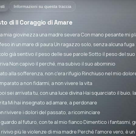
sti
Informazioni su questa traccia
to di Il Coraggio di Amare
la mia giovinezza una madre severa Con mano pesante mi pl
ifeso in un mare di paura Un ragazzo solo, senza alcuna fuga
olo già sentivo il peso delle sue parole Sotto il peso del su
friva Non capivo il perché, ma subivo il suo abominio
to alla sofferenza, non c'era rifugio Rinchiuso nel mio dolor
mparato a non fidarmi, a non vivere la vita
oi sei arrivata tu, con una luce divina Hai squarciato il buio, 
rita Mi hai insegnato ad amare, a perdonare
n rivivere i dolori del passato, a ricominciare
 guardo al futuro, con te al mio fianco Dimentico i fantasmi, 
 rivivo più le violenze di mia madre Perché l'amore vero, è u