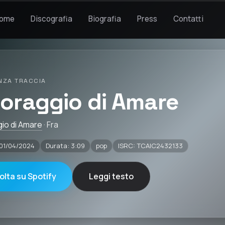
ome
Discografia
Biografia
Press
Contatti
NZA TRACCIA
 Coraggio di Amare
gio di Amare
· Fra
 01/04/2024
Durata: 3:09
pop
ISRC: TCAIC2432133
olta su Spotify
Leggi testo