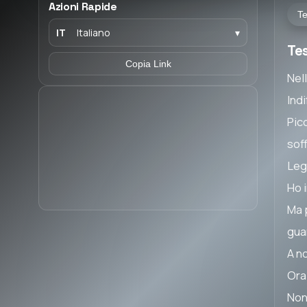
Azioni Rapide
Te
IT
Italiano
▾
Tes
Copia Link
Nel
Ind
Picc
sof
Lega
Ho i
Ma p
gua
A no
Ora
Non