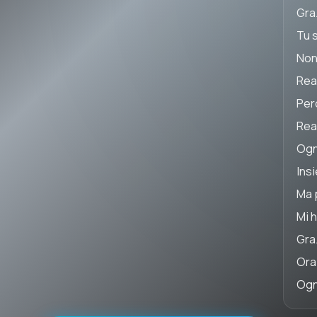
Graz
Tu 
Non 
Rea
Perc
Rea
Ogni
Ins
Ma p
Mi 
Gra
Ora
Ogn