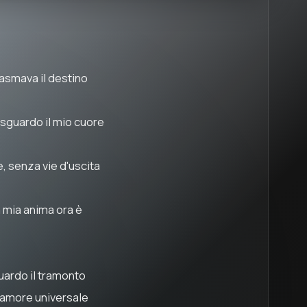
asmava il destino
o sguardo il mio cuore
e, senza vie d'uscita
la mia anima ora è
guardo il tramonto
n amore universale