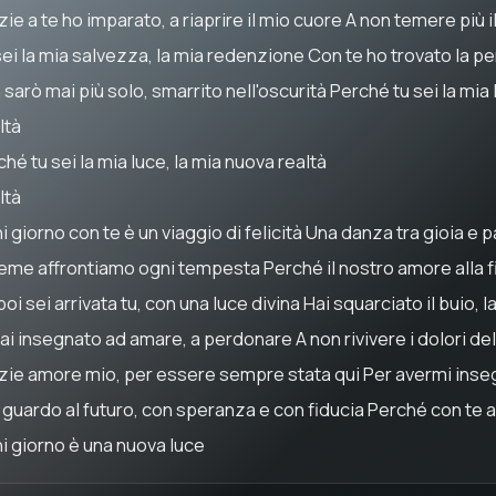
ie a te ho imparato, a riaprire il mio cuore A non temere più i
sei la mia salvezza, la mia redenzione Con te ho trovato la p
sarò mai più solo, smarrito nell'oscurità Perché tu sei la mia 
ltà
hé tu sei la mia luce, la mia nuova realtà
ltà
 giorno con te è un viaggio di felicità Una danza tra gioia e p
ieme affrontiamo ogni tempesta Perché il nostro amore alla f
oi sei arrivata tu, con una luce divina Hai squarciato il buio, 
hai insegnato ad amare, a perdonare A non rivivere i dolori de
zie amore mio, per essere sempre stata qui Per avermi inseg
 guardo al futuro, con speranza e con fiducia Perché con te a
i giorno è una nuova luce