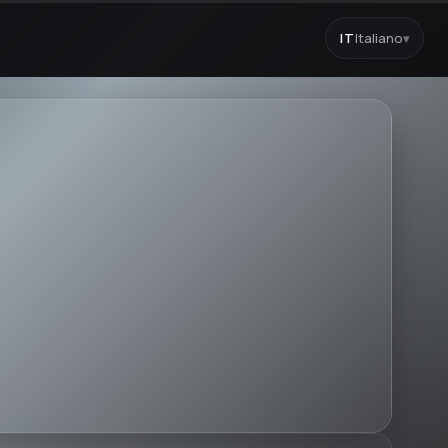
IT
Italiano
▾