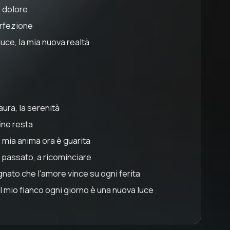
l dolore
erfezione
luce, la mia nuova realtà
aura, la serenità
ine resta
la mia anima ora è guarita
l passato, a ricominciare
nato che l'amore vince su ogni ferita
l mio fianco ogni giorno è una nuova luce