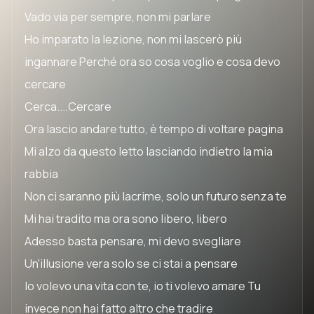
Vado via per sempre, non mi parlare
Ho imparato la lezione, non mi lascerò più
ingannare Perché ora so cosa voglio e cosa devo
cercare
Cerca....Cercare
Ora lascio andare tutto, è tempo di voltare pagina
Mi alzo da questo letto lasciando indietro la mia
rabbia
Non ci saranno più lacrime, solo un futuro senza te
Mi hai tradito ma ora sono libero, libero
Adesso basta pensare, mi devo svegliare
Un'illusione vera solo se ci stai a pensare
Io volevo una vita con te, io ti volevo amare Tu
invece non hai fatto altro che tradire