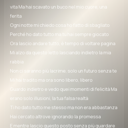
vita Ma hai scavato un buco nel mio cuore, una
ferita
Ogni notte mi chiedo cosa ho fatto di sbagliato
Perché ho dato tutto ma tu hai sempre giocato
Ora lascio andare tutto, è tempo di voltare pagina
Mi alzo da questo letto lasciando indietro la mia
rabbia
Non ci saranno più lacrime, solo un futuro senza te
Mi hai tradito ma ora sono libero, libero
Guardo indietro e vedo quei momenti di felicità Ma
erano solo illusioni, la tua falsa realtà
Ti ho dato tutto me stesso ma non era abbastanza
Hai cercato altrove ignorando la promessa
E mentre lascio questo posto senza più guardare