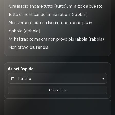
Ora lascio andare tutto (tutto), mi alzo da questo
letto dimenticando la mia rabbia (rabbia)
Non verserò più una lacrima, non sono più in
gabbia (gabbia)
Mi hai tradito ma ora non provo più rabbia (rabbia)
Non provo più rabbia
Azioni Rapide
IT
Italiano
▾
Copia Link