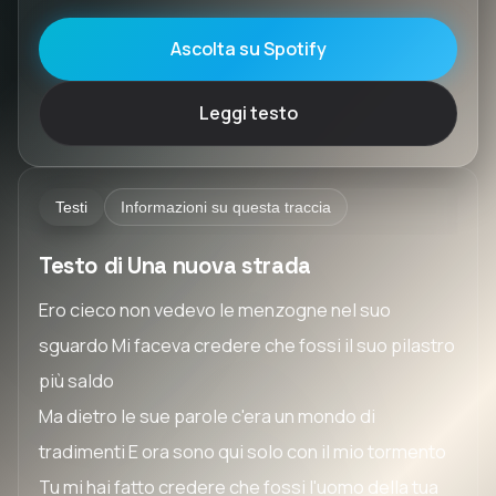
Ascolta su Spotify
Leggi testo
Testi
Informazioni su questa traccia
Testo di Una nuova strada
Ero cieco non vedevo le menzogne nel suo
sguardo Mi faceva credere che fossi il suo pilastro
più saldo
Ma dietro le sue parole c'era un mondo di
tradimenti E ora sono qui solo con il mio tormento
Tu mi hai fatto credere che fossi l'uomo della tua