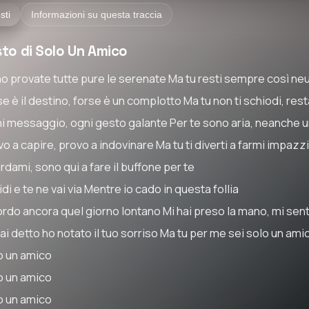
sti
Informazioni su questa traccia
sto di Solo Un Amico
ho provate tutte pure le serenate Ma tu resti sempre così neu
e è il destino, forse è un complotto Ma tu non ti schiodi, res
i messaggio, ogni gesto galante Per te sono aria, neanche u
o a capire, provo a indovinare Ma tu ti diverti a farmi impazz
dami, sono qui a fare il buffone per te
idi e te ne vai via Mentre io cado in questa follia
ordo ancora quel giorno lontano Mi hai preso la mano, mi sent
ai detto ho notato il tuo sorriso Ma tu per me sei solo un ami
o un amico
o un amico
o un amico