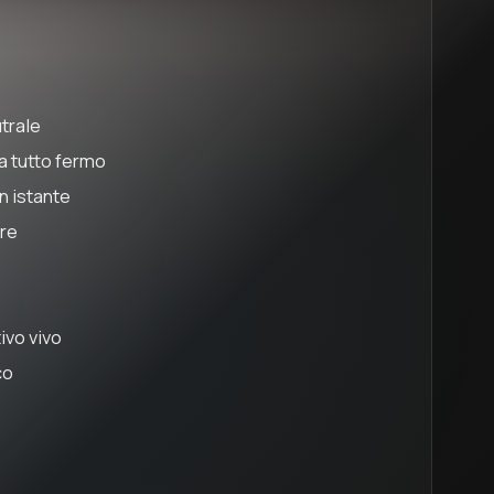
trale
ta tutto fermo
n istante
ire
ivo vivo
co