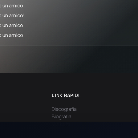
o un amico
o un amico!
o un amico
o un amico
LINK RAPIDI
Discografia
Biografia
Contatti