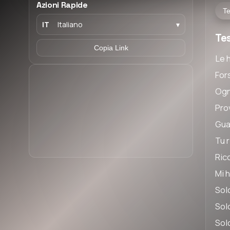
Azioni Rapide
Te
IT
Italiano
▾
Te
Copia Link
Le 
Fors
Ogn
Prov
Guar
Tu r
Ric
Mi h
Sol
Sol
Sol