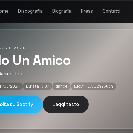
ome
Discografia
Biografia
Press
Contatti
NZA TRACCIA
lo Un Amico
 Amico
· Fra
 11/08/2024
Durata: 3:07
dance
ISRC: TCAIO2496634
olta su Spotify
Leggi testo