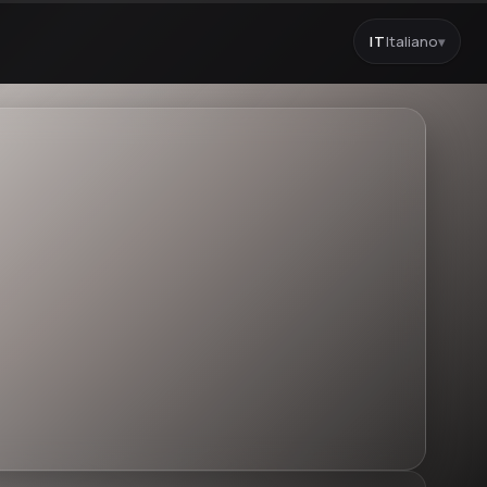
IT
Italiano
▾