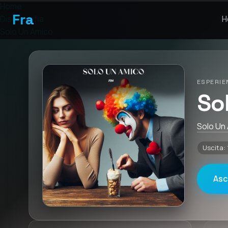
Home
Fra
Discografia
H
Solo Un Amico
ESPERIE
So
Solo Un
Uscita:
Asc