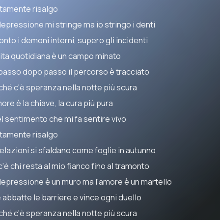
tamente risalgo
depressione mi stringe ma io stringo i denti
onto i demoni interni, supero gli incidenti
vita quotidiana è un campo minato
passo dopo passo il percorso è tracciato
ché c'è speranza nella notte più scura
ore è la chiave, la cura più pura
l sentimento che mi fa sentire vivo
tamente risalgo
relazioni si sfaldano come foglie in autunno
'è chi resta al mio fianco fino al tramonto
depressione è un muro ma l'amore è un martello
 abbatte le barriere e vince ogni duello
ché c'è speranza nella notte più scura