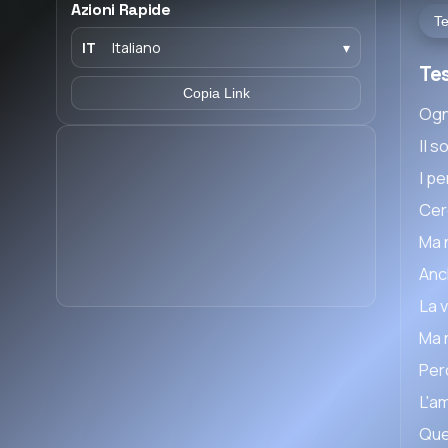
Azioni Rapide
Te
IT
Italiano
▾
Tes
Copia Link
Ogn
Il 
I p
Cerc
Ma 
Anc
La 
Ma 
Per
L'am
Que