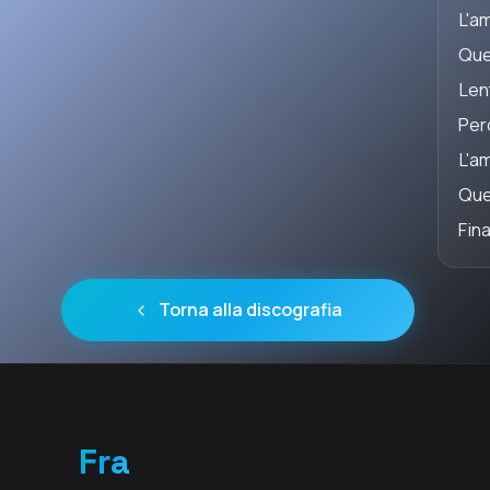
L'am
Que
Len
Per
L'am
Que
Fin
Torna alla discografia
Fra