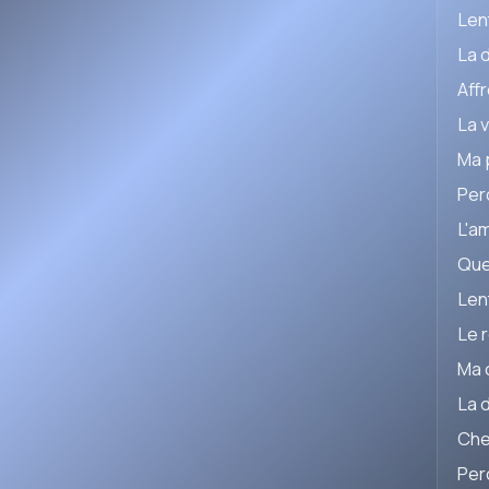
Len
La 
Affr
La 
Ma 
Per
L'am
Que
Len
Le 
Ma c
La 
Che
Per