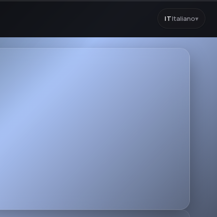
IT
Italiano
▾