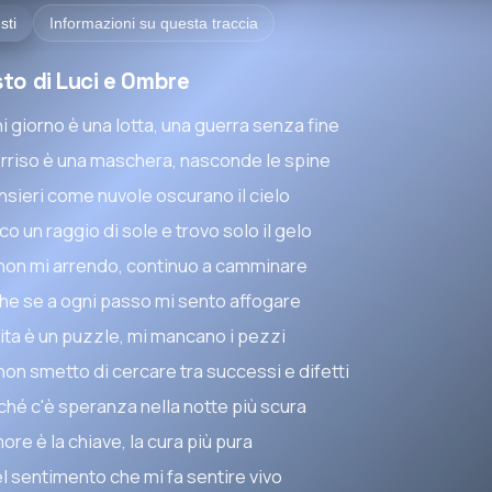
sti
Informazioni su questa traccia
to di Luci e Ombre
i giorno è una lotta, una guerra senza fine
sorriso è una maschera, nasconde le spine
ensieri come nuvole oscurano il cielo
o un raggio di sole e trovo solo il gelo
non mi arrendo, continuo a camminare
he se a ogni passo mi sento affogare
vita è un puzzle, mi mancano i pezzi
non smetto di cercare tra successi e difetti
ché c'è speranza nella notte più scura
ore è la chiave, la cura più pura
l sentimento che mi fa sentire vivo