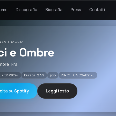
ome
Discografia
Biografia
Press
Contatti
NZA TRACCIA
ci e Ombre
Ombre
· Fra
 07/04/2024
Durata: 2:59
pop
ISRC: TCAIC2482170
olta su Spotify
Leggi testo