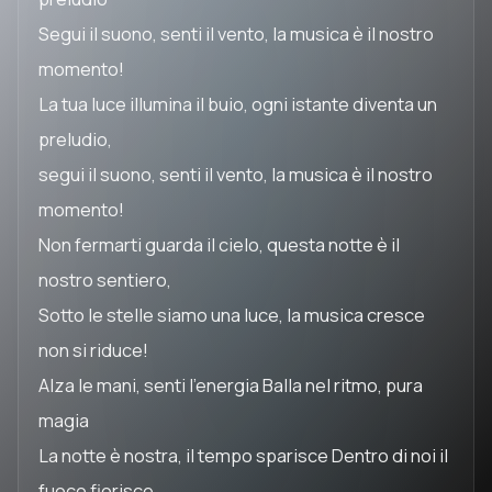
Segui il suono, senti il vento, la musica è il nostro
momento!
La tua luce illumina il buio, ogni istante diventa un
preludio,
segui il suono, senti il vento, la musica è il nostro
momento!
Non fermarti guarda il cielo, questa notte è il
nostro sentiero,
Sotto le stelle siamo una luce, la musica cresce
non si riduce!
Alza le mani, senti l'energia Balla nel ritmo, pura
magia
La notte è nostra, il tempo sparisce Dentro di noi il
fuoco fiorisce