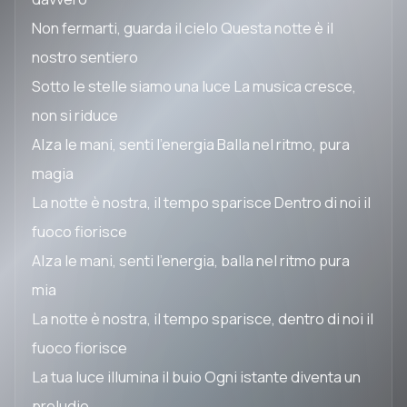
Non fermarti, guarda il cielo Questa notte è il
nostro sentiero
Sotto le stelle siamo una luce La musica cresce,
non si riduce
Alza le mani, senti l'energia Balla nel ritmo, pura
magia
La notte è nostra, il tempo sparisce Dentro di noi il
fuoco fiorisce
Alza le mani, senti l'energia, balla nel ritmo pura
mia
La notte è nostra, il tempo sparisce, dentro di noi il
fuoco fiorisce
La tua luce illumina il buio Ogni istante diventa un
preludio