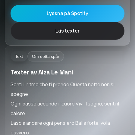
Lyssna på Spotify
Läs texter
Text
Om detta spår
Texter av Alza Le Mani
Senti il ritmo che ti prende Questa notte non si
spegne
Ogni passo accende il cuore Vivi il sogno, senti il
calore
Lascia andare ogni pensiero Balla forte, vola
davvero