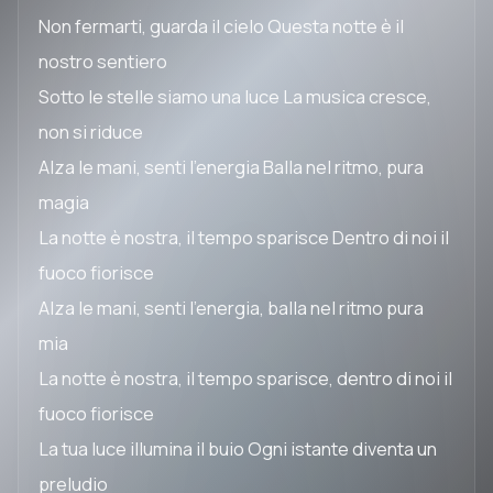
Non fermarti, guarda il cielo Questa notte è il
nostro sentiero
Sotto le stelle siamo una luce La musica cresce,
non si riduce
Alza le mani, senti l'energia Balla nel ritmo, pura
magia
La notte è nostra, il tempo sparisce Dentro di noi il
fuoco fiorisce
Alza le mani, senti l'energia, balla nel ritmo pura
mia
La notte è nostra, il tempo sparisce, dentro di noi il
fuoco fiorisce
La tua luce illumina il buio Ogni istante diventa un
preludio