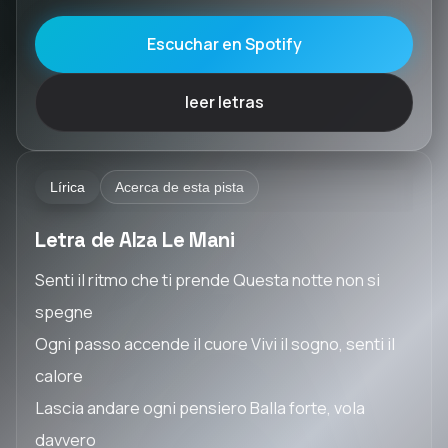
Escuchar en Spotify
leer letras
Lírica
Acerca de esta pista
Letra de Alza Le Mani
Senti il ritmo che ti prende Questa notte non si
spegne
Ogni passo accende il cuore Vivi il sogno, senti il
calore
Lascia andare ogni pensiero Balla forte, vola
davvero