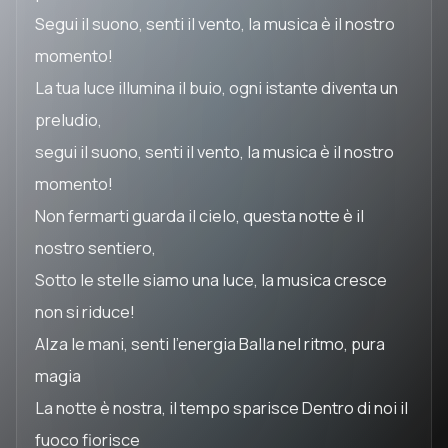
Segui il suono, senti il vento, la musica è il nostro
momento!
La tua luce illumina il buio, ogni istante diventa un
preludio,
segui il suono, senti il vento, la musica è il nostro
momento!
Non fermarti guarda il cielo, questa notte è il
nostro sentiero,
Sotto le stelle siamo una luce, la musica cresce
non si riduce!
Alza le mani, senti l'energia Balla nel ritmo, pura
magia
La notte è nostra, il tempo sparisce Dentro di noi il
fuoco fiorisce