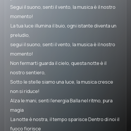
Segui il suono, senti il vento, la musica è il nostro
momento!
La tua luce illumina il buio, ogni istante diventa un
preludio,
segui il suono, senti il vento, la musica è il nostro
momento!
Non fermarti guarda il cielo, questa notte è il
nostro sentiero,
Sotto le stelle siamo una luce, la musica cresce
non si riduce!
Alza le mani, senti l'energia Balla nel ritmo, pura
magia
La notte è nostra, il tempo sparisce Dentro di noi il
fuoco fiorisce