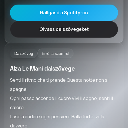
Hallgasd a Spotify-on
Olvass dalszövegeket
Dalszöveg
Erről a számról
Alza Le Mani dalszövege
Senti il ritmo che ti prende Questa notte non si
spegne
Ogni passo accende il cuore Vivi il sogno, senti il
calore
Lascia andare ogni pensiero Balla forte, vola
davvero