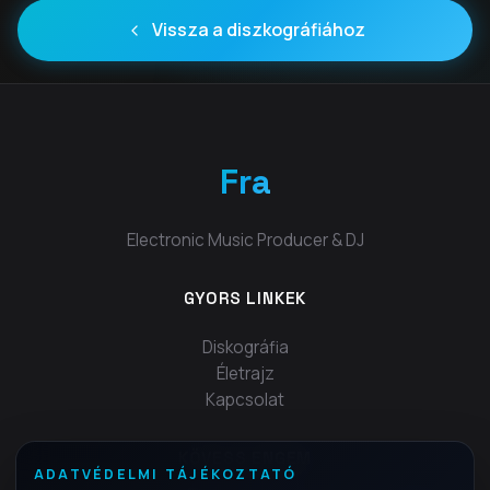
Vissza a diszkográfiához
Fra
Electronic Music Producer & DJ
GYORS LINKEK
Diskográfia
Életrajz
Kapcsolat
KÖVESS ENGEM
ADATVÉDELMI TÁJÉKOZTATÓ