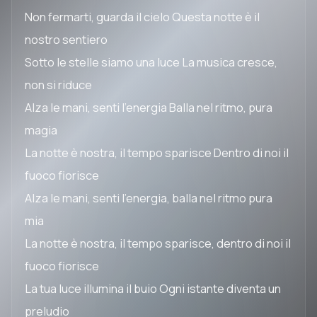
Non fermarti, guarda il cielo Questa notte è il
nostro sentiero
Sotto le stelle siamo una luce La musica cresce,
non si riduce
Alza le mani, senti l'energia Balla nel ritmo, pura
magia
La notte è nostra, il tempo sparisce Dentro di noi il
fuoco fiorisce
Alza le mani, senti l'energia, balla nel ritmo pura
mia
La notte è nostra, il tempo sparisce, dentro di noi il
fuoco fiorisce
La tua luce illumina il buio Ogni istante diventa un
preludio