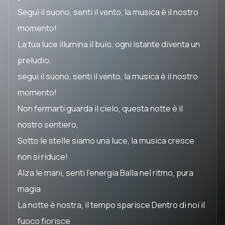
Segui il suono, senti il vento, la musica è il nostro
momento!
La tua luce illumina il buio, ogni istante diventa un
preludio,
segui il suono, senti il vento, la musica è il nostro
momento!
Non fermarti guarda il cielo, questa notte è il
nostro sentiero,
Sotto le stelle siamo una luce, la musica cresce
non si riduce!
Alza le mani, senti l'energia Balla nel ritmo, pura
magia
La notte è nostra, il tempo sparisce Dentro di noi il
fuoco fiorisce