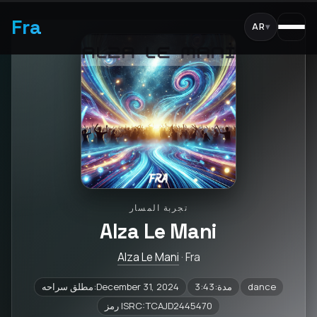
Fra
AR
▾
تجربة المسار
Alza Le Mani
Alza Le Mani
· Fra
dance
مدة:3:43
مطلق سراحه:December 31, 2024
رمز ISRC:TCAJD2445470