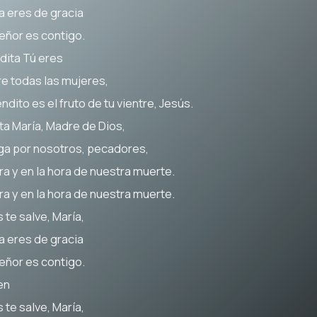
na eres de gracia
Señor es contigo.
dita Tú eres
re todas las mujeres,
ndito es el fruto de tu vientre, Jesús.
ta María, Madre de Dios,
ga por nosotros, pecadores,
ra y en la hora de nuestra muerte.
ra y en la hora de nuestra muerte.
 te salve, María,
na eres de gracia
Señor es contigo.
en
 te salve, María,