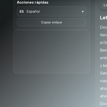
Acciones rápidas
Lí
ES
Español
▾
Let
Copiar enlace
Dios
lle
el 
Ben
ent
y be
San
rue
aho
aho
Dios