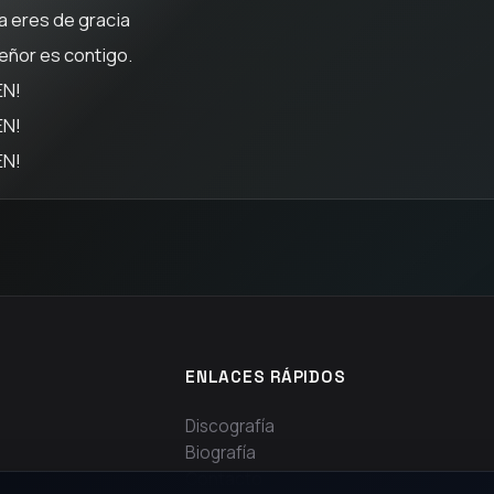
na eres de gracia
Señor es contigo.
N!
N!
N!
ENLACES RÁPIDOS
Discografía
Biografía
Contacto