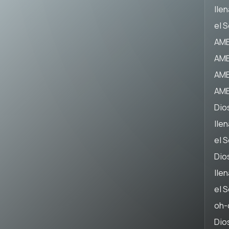
lle
el 
AME
AME
AME
AME
Dios
lle
el 
Dios
lle
el 
oh-
Dios