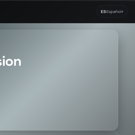
ES
Español
▾
sion