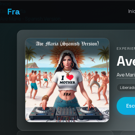
Inicio
Fra
Discografía
Ini
Ave Maria - Spanish Version
EXPERIE
Av
Ave Mari
Liberado
Esc