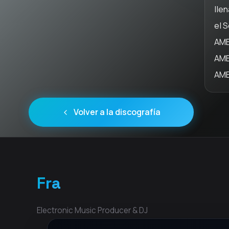
lle
el 
AME
AME
AME
Volver a la discografía
Fra
Electronic Music Producer & DJ