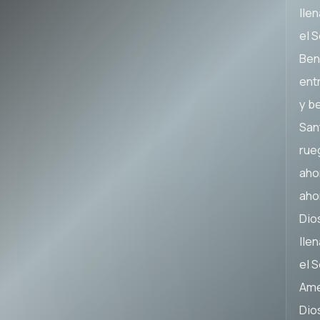
lle
el 
Ben
ent
y be
San
rue
aho
aho
Dios
lle
el 
Am
Dios