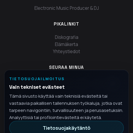
Electronic Music Producer & DJ
PIKALINKIT
Diskografia
Elämäkerta
Yhteystiedot
SEURAA MINUA
TIETOSUOJAILMOITUS
Vain tekniset evästeet
Tämä sivusto käyttää vain teknisiä evästeitä tai
vastaavia paikallisen tallennuksen työkaluja, jotka ovat
tarpeen navigointiin, turvallisuuteen ja perusasetuksiin.
Analyyttisiä tai profilointievästeitä ei käytetä.
Tietosuojakäytäntö