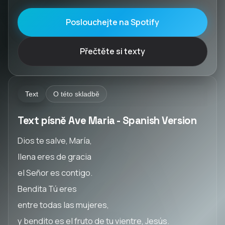
Poslouchejte na Spotify
Přečtěte si texty
Text
O této skladbě
Text písně Ave Maria - Spanish Version
Dios te salve, María,
llena eres de gracia
el Señor es contigo.
Bendita Tú eres
entre todas las mujeres,
y bendito es el fruto de tu vientre, Jesús.