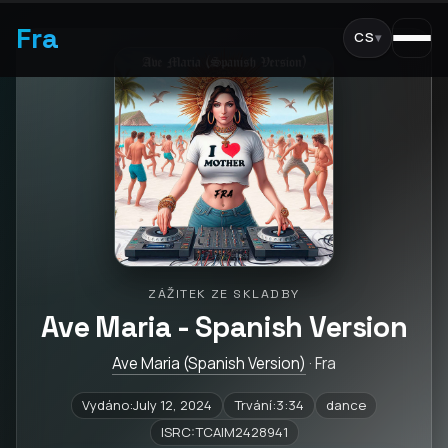
Fra
CS
▾
ZÁŽITEK ZE SKLADBY
Ave Maria - Spanish Version
Ave Maria (Spanish Version)
· Fra
Vydáno:July 12, 2024
Trvání:3:34
dance
ISRC:TCAIM2428941