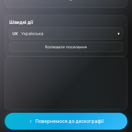
Швидкі дії
UK
Українська
▾
Копіювати посилання
Повернемося до дискографії