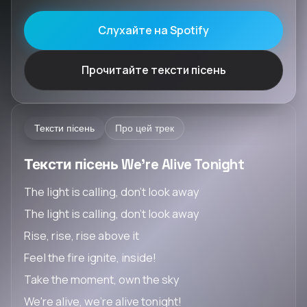
Слухайте на Spotify
Прочитайте тексти пісень
Тексти пісень
Про цей трек
Тексти пісень We're Alive Tonight
The light is calling, don't look away
The light is calling, don't look away
Rise, rise, rise above it
Feel the fire ignite, inside!
Take the moment, own the sky
We're alive, we're alive tonight!