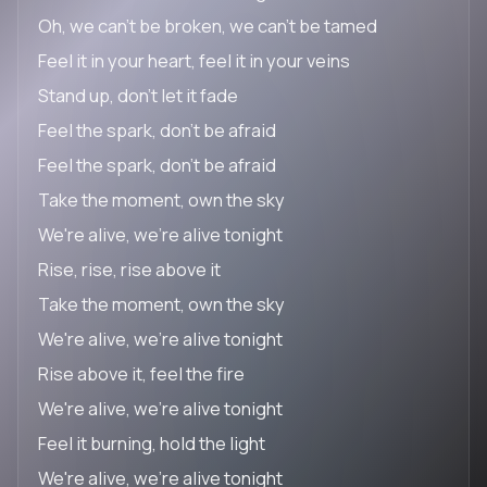
Oh, we can't be broken, we can't be tamed
Feel it in your heart, feel it in your veins
Stand up, don't let it fade
Feel the spark, don't be afraid
Feel the spark, don't be afraid
Take the moment, own the sky
We're alive, we're alive tonight
Rise, rise, rise above it
Take the moment, own the sky
We're alive, we're alive tonight
Rise above it, feel the fire
We're alive, we're alive tonight
Feel it burning, hold the light
We're alive, we're alive tonight