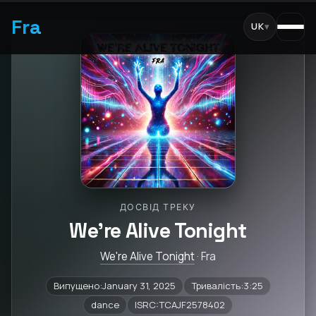
Fra
UK
▾
ДОСВІД ТРЕКУ
We're Alive Tonight
We're Alive Tonight
· Fra
Випущено:January 31, 2025
Тривалість:3:25
dance
ISRC:TCAJF2578402