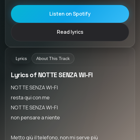
Listen on Spotify
Read lyrics
Lyrics
About This Track
Lyrics of NOTTE SENZA WI-FI
NOTTE SENZA WI-FI
resta qui con me
NOTTE SENZA WI-FI
non pensare a niente
Metto giù il telefono, non mi serve più