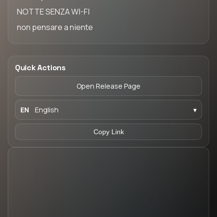
NOTTE SENZA WI-FI
non pensare a niente
Quick Actions
Open Release Page
EN
English
▾
Copy Link