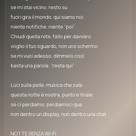
se mi stai vicino, resto su
fuori gira il mondo, qui siamo noi
niente notifiche, niente “poi”
Chiudi quella rete, fallo per davvero
voglio il tuo sguardo, non uno schermo
se mi vuoi adesso, dimmelo così
basta una parola: “resta qui”
Luci sulla pelle, musica che sale
questa notte è nostra, punto e finale
se ci perdiamo, perdiamoci qua
non dentro un display, non dentro una chat
NOTTE SENZA WI-FI