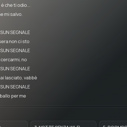
è che ti odio...
he mi salvo.
SUN SEGNALE
sera non ci sto
SUN SEGNALE
 cercarmi, no
SUN SEGNALE
hai lasciato, vabbè
SUN SEGNALE
 ballo per me