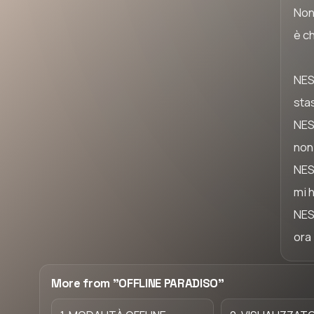
Non 
è c
NES
sta
NES
non
NES
mi 
NES
ora
More from "OFFLINE PARADISO"