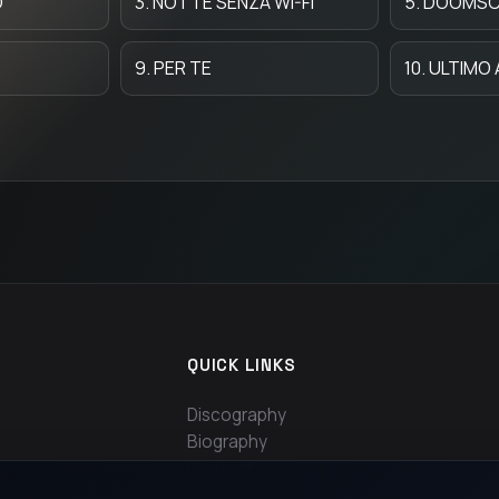
O
3. NOTTE SENZA WI-FI
5. DOOMS
9. PER TE
10. ULTIM
QUICK LINKS
Discography
Biography
Contact