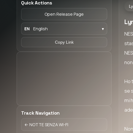
Quick Actions
Ly
Open Release Page
Ly
EN
English
▾
NES
Copy Link
sta
NES
non
Ho 
se s
mi h
ade
Track Navigation
← NOTTE SENZA WI-FI
Non 