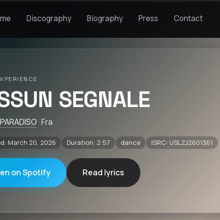
ome
Discography
Biography
Press
Contact
XPERIENCE
SSUN SEGNALE
 PARADISO
· Fra
d: March 20, 2026
Duration: 2:57
dance
ISRC: USLZJ2601361
ten on Spotify
Read lyrics