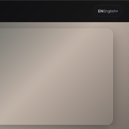
EN
English
▾