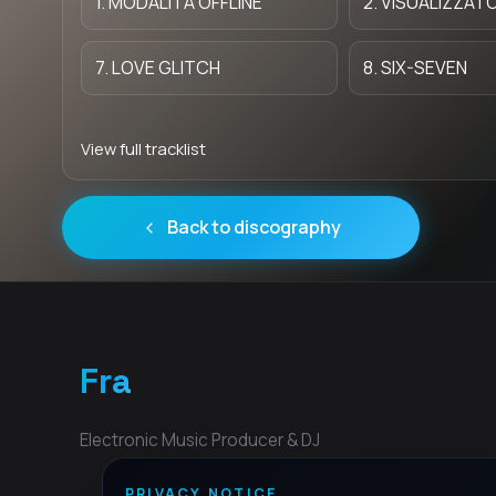
1. MODALITÀ OFFLINE
2. VISUALIZZAT
7. LOVE GLITCH
8. SIX-SEVEN
View full tracklist
Back to discography
Fra
Electronic Music Producer & DJ
PRIVACY NOTICE