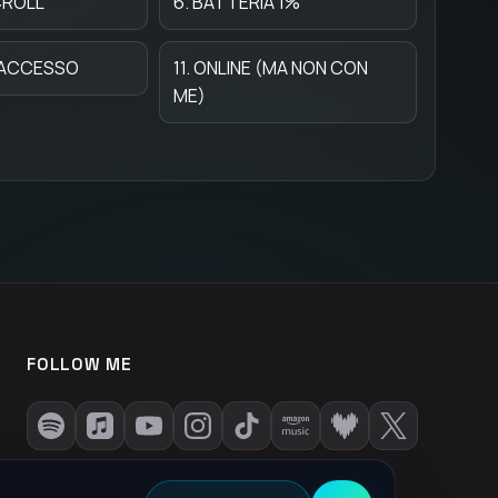
CROLL
6. BATTERIA 1%
O ACCESSO
11. ONLINE (MA NON CON
ME)
FOLLOW ME