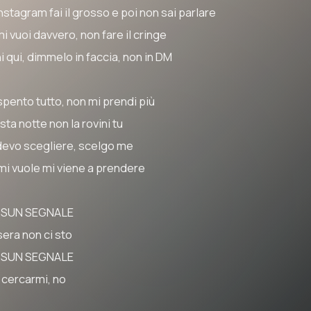
nstagram fai il grosso e poi non sai parlare
i vuoi davvero, non fare il cringe
i qui, dimmelo in faccia, non in DM
spento tutto, non mi prendi più
ta notte non la rovini tu
devo scegliere, scelgo me
 mi vuole mi viene a prendere
SUN SEGNALE
sera non ci sto
SUN SEGNALE
 cercarmi, no