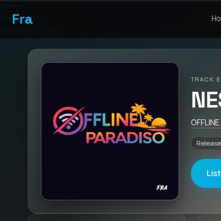
Home
Fra
Discography
H
NESSUN SEGNALE
TRACK E
NE
OFFLINE
Release
Lis