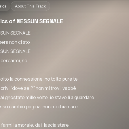
rics
About This Track
rics of NESSUN SEGNALE
SUN SEGNALE
sera non ci sto
SUN SEGNALE
 cercarmi, no
tolto la connessione, ho tolto pure te
crivi “dove sei?” non mi trovi, vabbè
ai ghostato mille volte, io stavo lì a guardare
sso cambio pagina, non mi chiamare
farmi la morale, dai, lascia stare