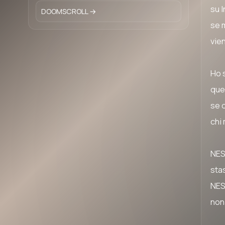
su I
DOOMSCROLL →
se m
vien
Ho 
ques
se 
chi
NES
sta
NES
non