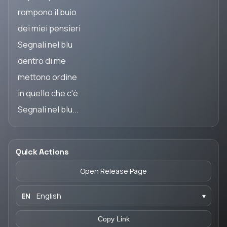
rompono il buio
dei miei pensieri
Segnali nel blu
dentro di me
mettono ordine
in quello che c'è
Segnali nel blu...
Quick Actions
Open Release Page
EN
English
▾
Copy Link