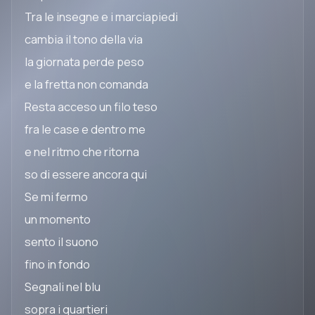
Tra le insegne e i marciapiedi
cambia il tono della via
la giornata perde peso
e la fretta non comanda
Resta acceso un filo teso
fra le case e dentro me
e nel ritmo che ritorna
so di essere ancora qui
Se mi fermo
un momento
sento il suono
fino in fondo
Segnali nel blu
sopra i quartieri