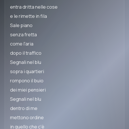
entra dritta nelle cose
e le rimette in fila
Sale piano
senza fretta
come l'aria
dopo il traffico
Segnali nel blu
sopra i quartieri
rompono il buio
dei miei pensieri
Segnali nel blu
dentro di me
mettono ordine
in quello che c'è