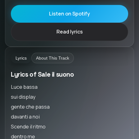
Listen on Spotify
Read lyrics
Lyrics
About This Track
Lyrics of Sale il suono
Luce bassa
sui display
gente che passa
davanti a noi
Scende il ritmo
dentro me