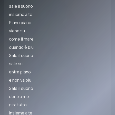
sale il suono
insieme a te
Piano piano
viene su
come il mare
quando è blu
Sale il suono
sale su
entra piano
e non va più
Sale il suono
dentro me
gira tutto
insieme a te