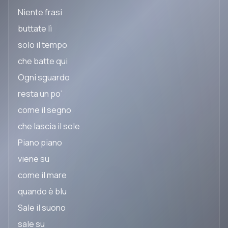
Niente frasi
buttate lì
solo il tempo
che batte qui
Ogni sguardo
resta un po’
come il segno
che lascia il sole
Piano piano
viene su
come il mare
quando è blu
Sale il suono
sale su