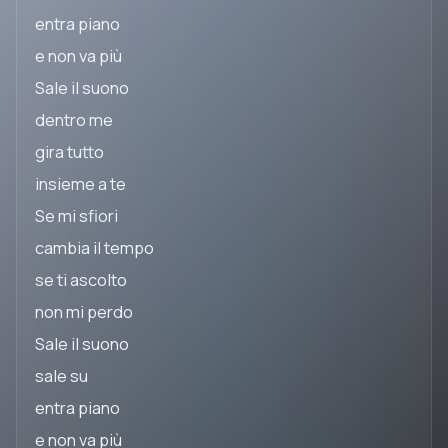
entra piano
e non va più
Sale il suono
dentro me
gira tutto
insieme a te
Se mi sfiori
cambia il tempo
se ti ascolto
non mi perdo
Sale il suono
sale su
entra piano
e non va più