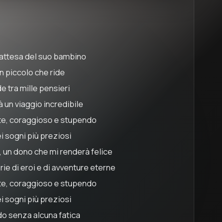
in attesa del suo bambino
un piccolo che ride
e tra mille pensieri
à un viaggio incredibile
te, coraggioso e stupendo
ei sogni più preziosi
, un dono che mi renderà felice
ie di eroi e di avventure eterne
te, coraggioso e stupendo
ei sogni più preziosi
ndo senza alcuna fatica