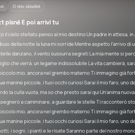
xt
O této skladbě
t písně E poi arrivi tu
o il cielo stellato penso al mio destino Un padre in attesa, 
buio della notte la luna mi sorride Mentre aspetto l'arrivo di 
stelle danzano, il vento sussurra segreti La mia mente si perd
iglio che verrà, un legame indissolubile La vita cambierà, sar
piccolo mio, ancora nel grembo materno Ti immagino già for
ue manine piccole, i tuoi occhi curiosi Sarai il mio faro, uno d
rdo la culla vuota, ma so che presto sarai qui Un'anima nuova
insegnerò a camminare, a guardare le stelle Ti racconterò stor
piccolo mio, ancora nel grembo materno Ti immagino già for
ue manine piccole, i tuoi occhi curiosi Sarai il mio faro, uno d
otti, i sogni, i pianti e le risate Saranno parte del nostro mo