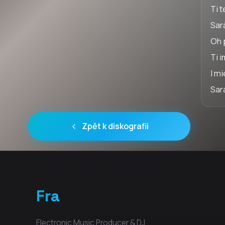
Ti t
Sar
Oh 
Ti 
I mi
Sar
Zpět k diskografii
Fra
Electronic Music Producer & DJ