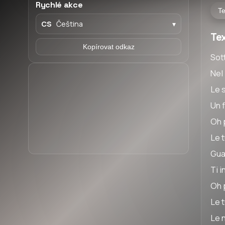
Rychlé akce
Te
CS
Čeština
▾
Tex
Kopírovat odkaz
Sott
Nel 
Le 
Un f
Oh 
Le t
Gua
Ti 
Oh 
Le t
Le n