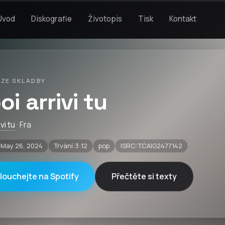
Úvod
Diskografie
Životopis
Tisk
Kontakt
 ZE SKLADBY
oi arrivi tu
vi tu
· Fra
May 26, 2024
Trvání:3:12
pop
ISRC:TCAIG2477142
louchejte na Spotify
Přečtěte si texty