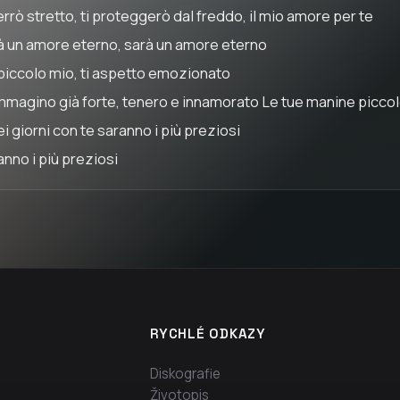
errò stretto, ti proteggerò dal freddo, il mio amore per te
à un amore eterno, sarà un amore eterno
piccolo mio, ti aspetto emozionato
immagino già forte, tenero e innamorato Le tue manine piccole,
ei giorni con te saranno i più preziosi
anno i più preziosi
RYCHLÉ ODKAZY
Diskografie
Životopis