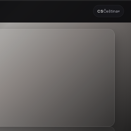
CS
Čeština
▾