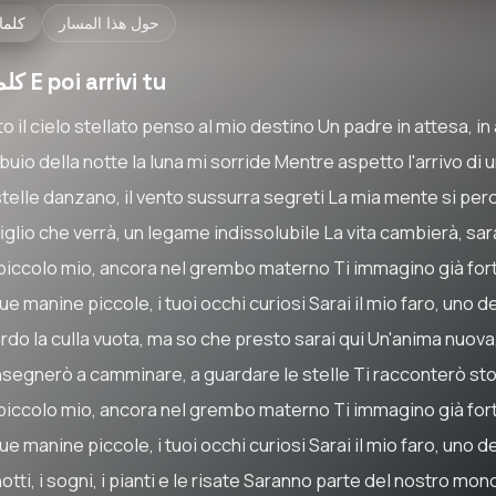
حول هذا المسار
كلما
كلمات E poi arrivi tu
o il cielo stellato penso al mio destino Un padre in attesa, 
buio della notte la luna mi sorride Mentre aspetto l'arrivo di 
stelle danzano, il vento sussurra segreti La mia mente si perd
iglio che verrà, un legame indissolubile La vita cambierà, sar
piccolo mio, ancora nel grembo materno Ti immagino già for
ue manine piccole, i tuoi occhi curiosi Sarai il mio faro, uno d
rdo la culla vuota, ma so che presto sarai qui Un'anima nuova
insegnerò a camminare, a guardare le stelle Ti racconterò stor
piccolo mio, ancora nel grembo materno Ti immagino già for
ue manine piccole, i tuoi occhi curiosi Sarai il mio faro, uno d
otti, i sogni, i pianti e le risate Saranno parte del nostro mo