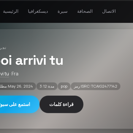
الاتصال
الصحافة
سيرة
ديسكغرافيا
الرئيسية
تجرب
oi arrivi tu
vi tu
· Fra
رمز ISRC:TCAIG2477142
pop
مدة:3:12
مطلق سراحه:May 26, 2024
قراءة كلمات
استمع على سبوت