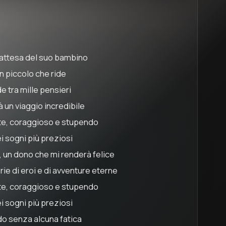
in attesa del suo bambino
un piccolo che ride
e tra mille pensieri
à un viaggio incredibile
te, coraggioso e stupendo
ei sogni più preziosi
, un dono che mi renderà felice
ie di eroi e di avventure eterne
te, coraggioso e stupendo
ei sogni più preziosi
ndo senza alcuna fatica