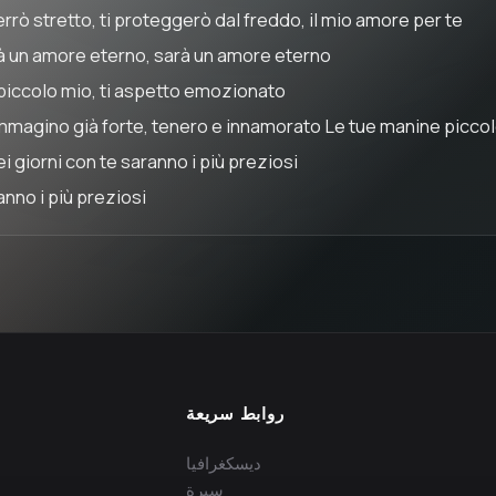
errò stretto, ti proteggerò dal freddo, il mio amore per te
à un amore eterno, sarà un amore eterno
piccolo mio, ti aspetto emozionato
immagino già forte, tenero e innamorato Le tue manine piccole,
ei giorni con te saranno i più preziosi
anno i più preziosi
روابط سريعة
ديسكغرافيا
سيرة