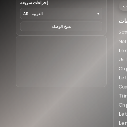
إجراءات سريعة
ت
▾
العربية
AR
نسخ الوصلة
Sott
Nel 
Le 
Un f
Oh 
Le t
Gua
Ti 
Oh 
Le t
Le n