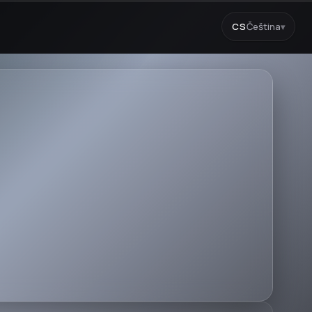
CS
Čeština
▾