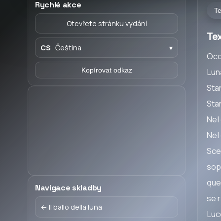
Rychlé akce
Te
Otevřete stránku vydání
Tex
CS
Čeština
▾
Occ
Kopírovat odkaz
Lun
Sta
Sta
Nel
Nel
Sce
sopr
que
Navigace skladby
se 
← Il ballo della luna
Luc