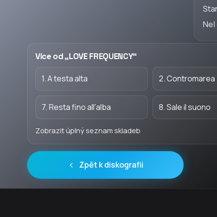
Sta
Nel 
Více od „LOVE FREQUENCY“
1. A testa alta
2. Contromarea
7. Resta fino all'alba
8. Sale il suono
Zobrazit úplný seznam skladeb
Zpět k diskografii