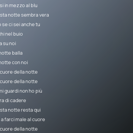
si in mezzo al blu
sta notte sembra vera
 se ci sei anche tu
hi nel buio
a su noi
notte balla
notte con noi
 cuore della notte
 cuore della notte
mi guardi non ho più
ra di cadere
sta notte resta qui
 a farci male al cuore
 cuore della notte