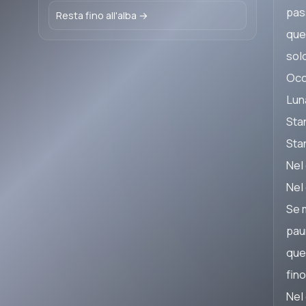
pas
Resta fino all'alba →
que
solo
Occ
Lun
Sta
Sta
Nel
Nel
Se 
pau
que
fino
Nel