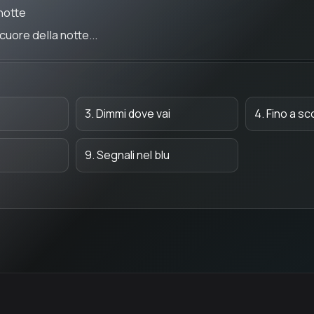
notte
cuore della notte...
3. Dimmi dove vai
4. Fino a s
9. Segnali nel blu