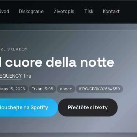
Úvod
Diskografie
Životopis
Tisk
Kontakt
 ZE SKLADBY
l cuore della notte
REQUENCY
· Fra
May 15, 2026
Trvání:3:05
dance
ISRC:GBRKQ2664559
louchejte na Spotify
Přečtěte si texty