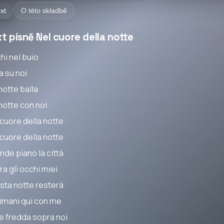
xt
O této skladbě
t písně Nel cuore della notte
hi nel buio
a su noi
notte balla
notte con noi
 cuore della notte
 cuore della notte
nde piano la città
a gli occhi miei
sta notte resterà
rimani qui con me
e fredda sopra noi