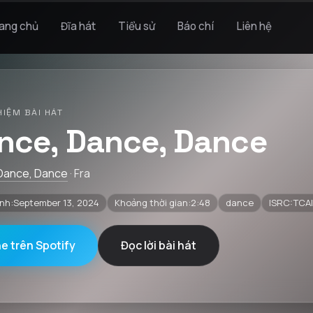
ang chủ
Đĩa hát
Tiểu sử
Báo chí
Liên hệ
HIỆM BÀI HÁT
nce, Dance, Dance
Dance, Dance
· Fra
nh:September 13, 2024
Khoảng thời gian:2:48
dance
ISRC:TCA
e trên Spotify
Đọc lời bài hát