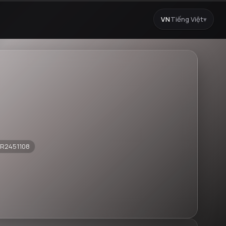
VN
Tiếng Việt
▾
IR2451108