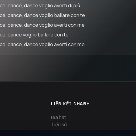
ce, dance, dance voglio averti di più
ce, dance, dance voglio ballare con te
ce, dance, dance voglio averti con me
ce, dance voglio ballare con te
ce, dance, dance voglio averti con me
LIÊN KẾT NHANH
Đĩa hát
Tiểu sử
Liên hệ