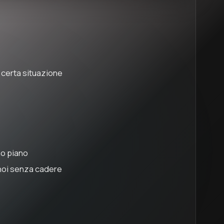
a certa situazione
no piano
noi senza cadere