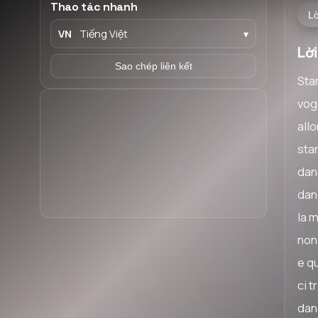
Thao tác nhanh
Lờ
VN
Tiếng Việt
▾
Lờ
Sao chép liên kết
Sta
vog
allo
stan
dan
dan
la 
non
e qu
ci 
dan