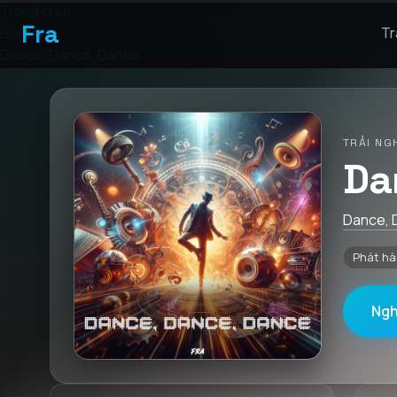
Trang chủ
Fra
Đĩa hát
Tr
Dance, Dance, Dance
TRẢI NG
Da
Dance, 
Phát hà
Ngh