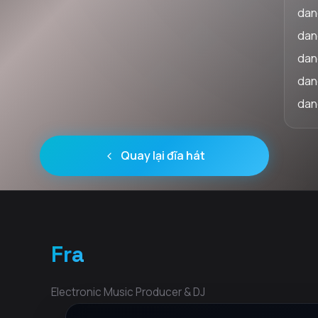
dan
dan
dan
dan
dan
Quay lại đĩa hát
Fra
Electronic Music Producer & DJ