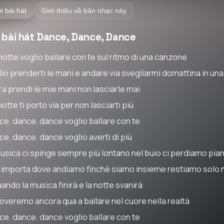
i bài hát
Giới thiệu về bản nhạc này
i bài hát Dance, Dance, Dance
notte voglio ballare con te sul ritmo di una canzone
lio prenderti le mani e andare via svegliarmi domattina in un
ra prendi le mie mani non lasciarle mai
otte ti porto via per non lasciarti più
ce, dance, dance voglio ballare con te
ce, dance, dance voglio averti di più
musica ci spinge sempre più lontano nel buio ci perdiamo pia
 importa dove andiamo finchè siamo insieme restiamo solo 
ando la musica finirà e la notte svanirà
troveremo ancora qua a ballare nel cuore nella realtà
ce, dance, dance voglio ballare con te