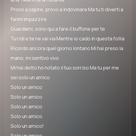
Provo a capire, provo a indovinare Ma tu ti diverti a
farmi impazzire
Guardami, sono qui a fare il buffone per te
Tu ridi e te ne vai via Mentre io cado in questa follia
Ricordo ancora quel giorno lontano Mi hai preso la
mano, mi sentivo vivo
Mi hai detto ho notato il tuo sorriso Ma tu per me
sei solo un amico
Solo un amico
Solo un amico
Solo un amico
Solo un amico
Solo un amico!
Solo un amico