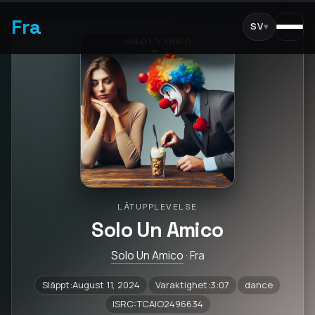
Fra
SV
▾
LÅTUPPLEVELSE
Solo Un Amico
Solo Un Amico
· Fra
Släppt:August 11, 2024
Varaktighet:3:07
dance
ISRC:TCAIO2496634