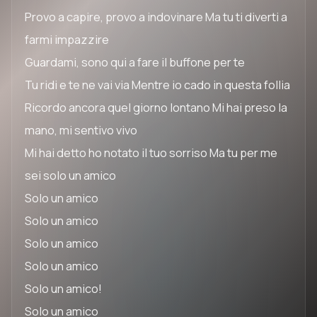
Provo a capire, provo a indovinare Ma tu ti diverti a
farmi impazzire
Guardami, sono qui a fare il buffone per te
Tu ridi e te ne vai via Mentre io cado in questa follia
Ricordo ancora quel giorno lontano Mi hai preso la
mano, mi sentivo vivo
Mi hai detto ho notato il tuo sorriso Ma tu per me
sei solo un amico
Solo un amico
Solo un amico
Solo un amico
Solo un amico
Solo un amico!
Solo un amico