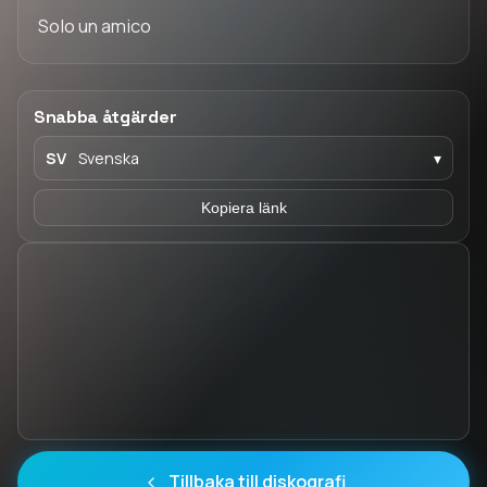
Solo un amico
Snabba åtgärder
SV
Svenska
▾
Kopiera länk
Tillbaka till diskografi