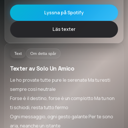
Lyssna på Spotify
Läs texter
Text
Om detta spår
Texter av Solo Un Amico
Le ho provate tutte pure le serenate Ma tu resti
sempre così neutrale
Forse è il destino, forse è un complotto Ma tu non
ti schiodi, resta tutto fermo
Ogni messaggio, ogni gesto galante Per te sono
aria, neanche un istante