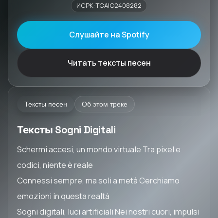
ИСРК:TCAIO2408282
Слушайте на Spotify
Читать тексты песен
Тексты песен
Об этом треке
Тексты Sogni Digitali
Schermi accesi, un mondo virtuale Tra pixel e
codici, niente è reale
Connessi sempre, ma soli a metà Cerchiamo
emozioni in questa realtà
Sogni digitali, luci artificiali Nei nostri cuori, impulsi