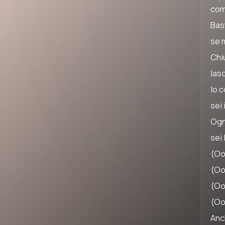
com
Bast
se 
Chiu
lasc
Io c
sei 
Ogni
sei
(Oo
(Oo
(Oo
(Oo
Anc