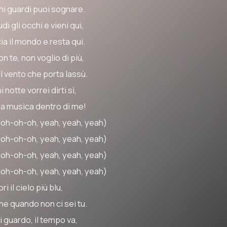
mi guardi puoi sognare.
di gli occhi e vieni qui,
ia il mondo e resta qui.
on te, non voglio di più,
il vento che porta lassù.
 notte vorrei dirti sì,
 la musica dentro di me!
oh-oh-oh, yeah, yeah, yeah)
oh-oh-oh, yeah, yeah, yeah)
oh-oh-oh, yeah, yeah, yeah)
oh-oh-oh, yeah, yeah, yeah)
ri il cielo più blu,
he quando non ci sei tu.
i guardo, il tempo va,