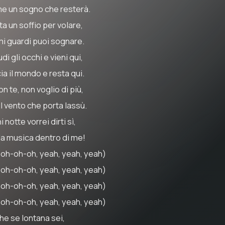
e un sogno che resterà.
a un soffio per volare,
mi guardi puoi sognare.
di gli occhi e vieni qui,
ia il mondo e resta qui.
on te, non voglio di più,
il vento che porta lassù.
 notte vorrei dirti sì,
 la musica dentro di me!
oh-oh-oh, yeah, yeah, yeah)
oh-oh-oh, yeah, yeah, yeah)
oh-oh-oh, yeah, yeah, yeah)
oh-oh-oh, yeah, yeah, yeah)
he se lontana sei,