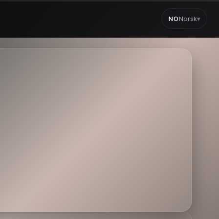
NO
Norsk
▾