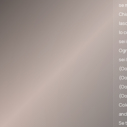
se 
Chiu
lasc
Io c
sei 
Ogni
sei
(Oo
(Oo
(Oo
(Oo
Colo
anc
Se t