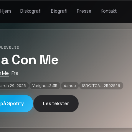
Hjem
Diskografi
Biografi
Presse
Kontakt
PLEVELSE
la Con Me
n Me
· Fra
March 29, 2025
Varighet:3:35
dance
ISRC:TCAJL2592849
 på Spotify
Les tekster