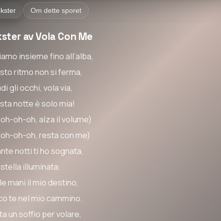
kster
Om dette sporet
kster av Vola Con Me
iamo insieme fino all’alba,
sto ritmo non si ferma,
di gli occhi, vola via,
sta notte è solo mia!
oh-oh-oh, alza il volume)
oh-oh-oh, resta con me)
nte notti ti ho sognata,
stella illuminata.
le mani il mio destino,
co te nel mio cammino.
a un soffio per volare,