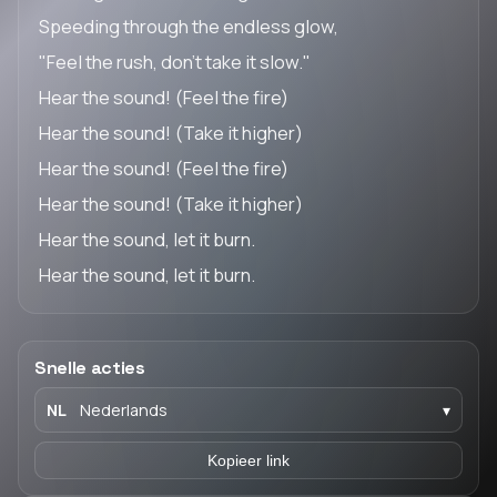
Speeding through the endless glow,
"Feel the rush, don't take it slow."
Hear the sound! (Feel the fire)
Hear the sound! (Take it higher)
Hear the sound! (Feel the fire)
Hear the sound! (Take it higher)
Hear the sound, let it burn.
Hear the sound, let it burn.
Snelle acties
NL
Nederlands
▾
Kopieer link