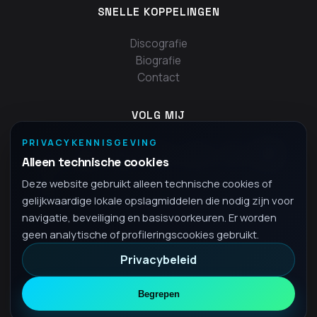
SNELLE KOPPELINGEN
Discografie
Biografie
Contact
VOLG MIJ
PRIVACYKENNISGEVING
Alleen technische cookies
Deze website gebruikt alleen technische cookies of
gelijkwaardige lokale opslagmiddelen die nodig zijn voor
navigatie, beveiliging en basisvoorkeuren. Er worden
geen analytische of profileringscookies gebruikt.
Privacybeleid
© 2026 Fra - Alle rechten voorbehouden
Privacybeleid
Begrepen
•
NL
Nederlands
▾