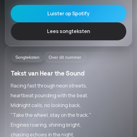
Luister op Spotify
Lees songteksten
Songteksten
Over dit nummer
Tekst van Hear the Sound
Racing fast through neon streets,
heartbeat pounding with the beat.
Midnight calls, no looking back,
"Take the wheel, stay on the track."
Engines roaring, shining bright,
chasing echoes in the night.