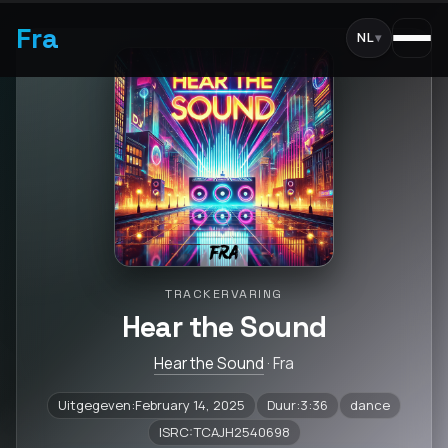
Fra
NL
▾
TRACKERVARING
Hear the Sound
Hear the Sound
· Fra
Uitgegeven:February 14, 2025
Duur:3:36
dance
ISRC:TCAJH2540698