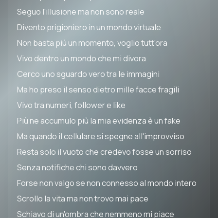
Seguo l'illusione ma non sono reale
Divento prigioniero in un mondo virtuale
Non basta più un momento, voglio tutt'ora
Vivo dentro un mondo che mi divora
Cerco uno sguardo vero tra le immagini
Ma ho preso il senso dietro mille facce fragili
Vivo tra numeri, follower e like
Più ne accumulo più la mia evidenza è un fake
Ma quando il cellulare si spegne all'improvviso
Resta solo il vuoto che credevo fosse un sorriso
Senza notifiche chi sono davvero
Forse non valgo se non connesso al mondo intero
Scrollo la vita ma non trovo mai pace
Schiavo di un'ombra che nemmeno mi piace