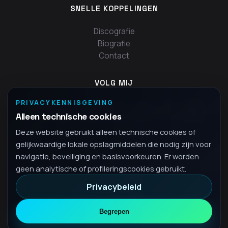
SNELLE KOPPELINGEN
Discografie
Biografie
Contact
VOLG MIJ
PRIVACYKENNISGEVING
Alleen technische cookies
Deze website gebruikt alleen technische cookies of
gelijkwaardige lokale opslagmiddelen die nodig zijn voor
navigatie, beveiliging en basisvoorkeuren. Er worden
geen analytische of profileringscookies gebruikt.
Privacybeleid
© 2026 Fra - Alle rechten voorbehouden
Privacybeleid
Begrepen
•
NL
Nederlands
▾