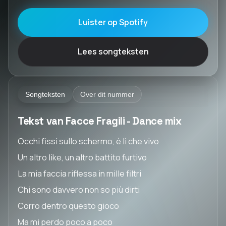
Luister op Spotify
Lees songteksten
Songteksten
Over dit nummer
Tekst van Facce Fragili - Dance mix
Occhi fissi sullo schermo, è lì che vivo
Un altro like, un altro battito furtivo
La mia faccia riflessa in mille filtri
Chi sono davvero non so più dirti
Corro dentro questo gioco
Ma mi perdo poco a poco