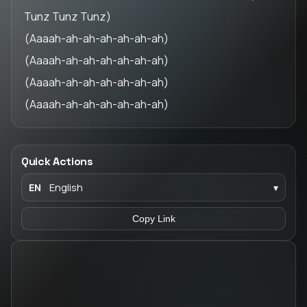
Tunz Tunz Tunz)
(Aaaah-ah-ah-ah-ah-ah-ah)
(Aaaah-ah-ah-ah-ah-ah-ah)
(Aaaah-ah-ah-ah-ah-ah-ah)
(Aaaah-ah-ah-ah-ah-ah-ah)
Quick Actions
EN
English
▾
Copy Link