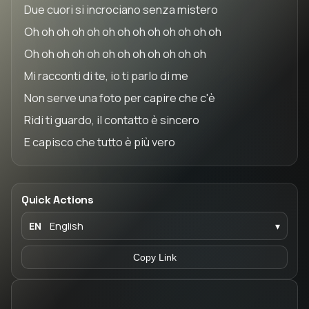
Due cuori si incrociano senza mistero
Oh oh oh oh oh oh oh oh oh oh oh oh oh
Oh oh oh oh oh oh oh oh oh oh oh oh
Mi racconti di te, io ti parlo di me
Non serve una foto per capire che c'è
Ridi ti guardo, il contatto è sincero
E capisco che tutto è più vero
Quick Actions
EN
English
▾
Copy Link