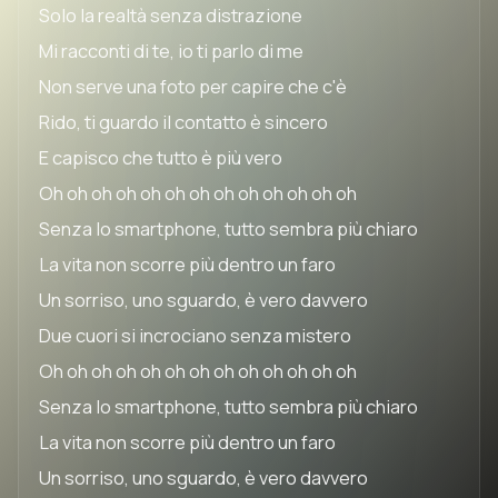
Solo la realtà senza distrazione
Mi racconti di te, io ti parlo di me
Non serve una foto per capire che c'è
Rido, ti guardo il contatto è sincero
E capisco che tutto è più vero
Oh oh oh oh oh oh oh oh oh oh oh oh oh
Senza lo smartphone, tutto sembra più chiaro
La vita non scorre più dentro un faro
Un sorriso, uno sguardo, è vero davvero
Due cuori si incrociano senza mistero
Oh oh oh oh oh oh oh oh oh oh oh oh oh
Senza lo smartphone, tutto sembra più chiaro
La vita non scorre più dentro un faro
Un sorriso, uno sguardo, è vero davvero