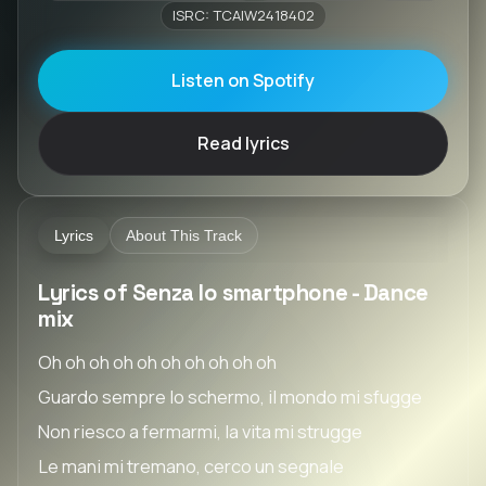
ISRC: TCAIW2418402
Listen on Spotify
Read lyrics
Lyrics
About This Track
Lyrics of Senza lo smartphone - Dance
mix
Oh oh oh oh oh oh oh oh oh oh
Guardo sempre lo schermo, il mondo mi sfugge
Non riesco a fermarmi, la vita mi strugge
Le mani mi tremano, cerco un segnale