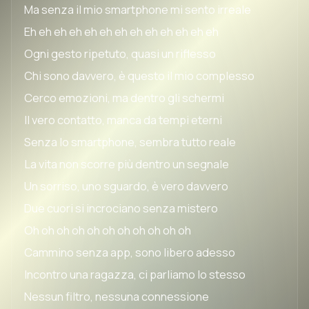
Ma senza il mio smartphone mi sento irreale
Eh eh eh eh eh eh eh eh eh eh eh eh eh
Ogni gesto ripetuto, quasi un riflesso
Chi sono davvero, è questo il mio complesso
Cerco emozioni, ma dentro gli schermi
Il vero contatto, manca da tempi eterni
Senza lo smartphone, sembra tutto reale
La vita non scorre più dentro un segnale
Un sorriso, uno sguardo, è vero davvero
Due cuori si incrociano senza mistero
Oh oh oh oh oh oh oh oh oh oh oh
Cammino senza app, sono libero adesso
Incontro una ragazza, ci parliamo lo stesso
Nessun filtro, nessuna connessione